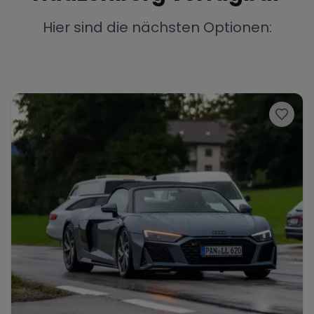
Porsche
Lamborghini
Ferrari
Hier sind die nächsten Optionen:
Wann
Zeitraum wählen
McLaren
Ford
Jaguar
Tesla
Chevrolet
Dodge
Bentley
Rolls Royce
Aston Martin
Bugatti
Lotus
Maserati