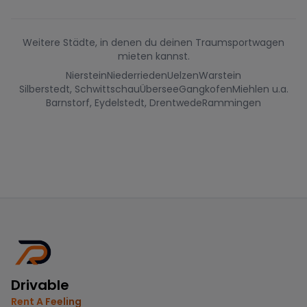
Weitere Städte, in denen du deinen Traumsportwagen
mieten kannst.
Nierstein
Niederrieden
Uelzen
Warstein
Silberstedt, Schwittschau
Übersee
Gangkofen
Miehlen u.a.
Barnstorf, Eydelstedt, Drentwede
Rammingen
Drivable
Rent A Feeling