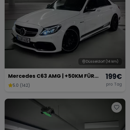
Düsseldorf
(14 km)
199
€
Mercedes C63 AMG | +50KM FÜR
NEUKUNDEN
pro Tag
5.0 (142)