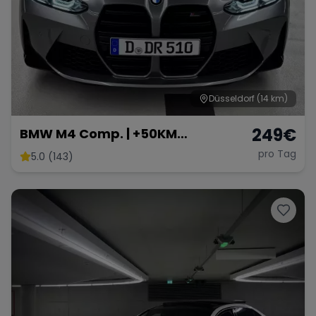
Düsseldorf
(14 km)
249
€
BMW M4 Comp. | +50KM
NEUKUNDEN BONUS
pro Tag
5.0 (143)