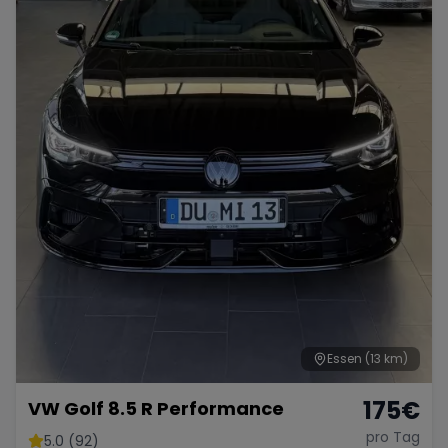
Essen
(13 km)
175
€
VW Golf 8.5 R Performance
pro Tag
5.0 (92)