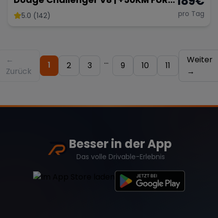
189
€
NEUKUNDEN
pro Tag
5.0 (142)
←
Weiter
...
1
2
3
9
10
11
Zurück
→
Besser in der App
Das volle Drivable-Erlebnis