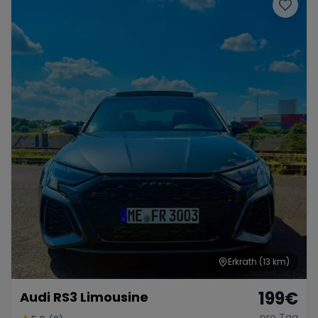
Porsche
Lamborghini
Ferrari
Wann
Zeitraum wählen
McLaren
Ford
Jaguar
Tesla
Chevrolet
Dodge
Bentley
Rolls Royce
Aston Martin
Erkrath
(13 km)
199
€
Audi RS3 Limousine
Bugatti
Lotus
Maserati
pro Tag