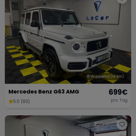
Wuppertal
(14 km)
699
€
Mercedes Benz G63 AMG
pro Tag
5.0 (83)