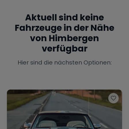
Porsche
Lamborghini
Ferrari
Aktuell sind keine
Wann
Fahrzeuge in der Nähe
Zeitraum wählen
von
Himbergen
McLaren
Ford
Jaguar
verfügbar
Hier sind die nächsten Optionen:
Tesla
Chevrolet
Dodge
Bentley
Rolls Royce
Aston Martin
Bugatti
Lotus
Maserati