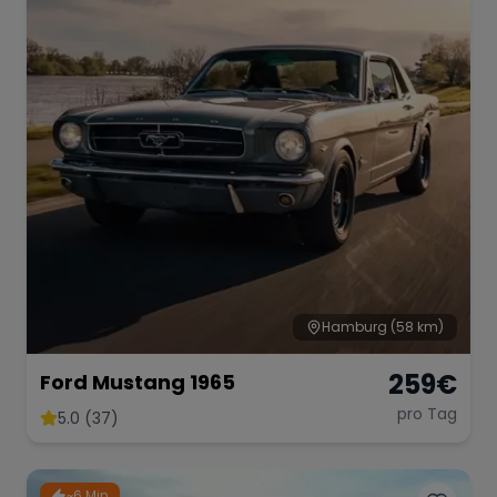
Hamburg
(58 km)
259
€
Ford Mustang 1965
pro Tag
5.0 (37)
~6 Min