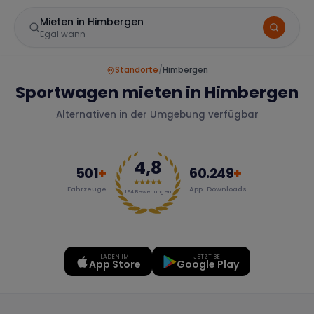
Mieten in Himbergen
Egal wann
Standorte
/
Himbergen
Sportwagen mieten in Himbergen
Alternativen in der Umgebung verfügbar
4,8
501
+
60.249
+
Fahrzeuge
App-Downloads
Marke
194
Bewertungen
LADEN IM
JETZT BEI
Mercedes
BMW
Audi
App Store
Google Play