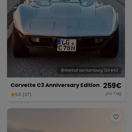
Range Rover
Corvette
Wentorf bei Hamburg
(54 km)
259
€
Corvette C3 Anniversary Edition
pro Tag
5.0 (37)