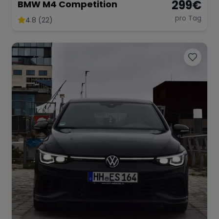
299
€
BMW M4 Competition
pro Tag
4.8 (22)