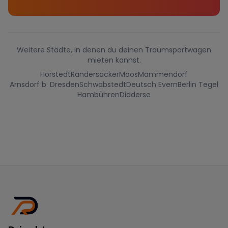
Weitere Städte, in denen du deinen Traumsportwagen
mieten kannst.
Horstedt
Randersacker
Moos
Mammendorf
Arnsdorf b. Dresden
Schwabstedt
Deutsch Evern
Berlin Tegel
Hambühren
Didderse