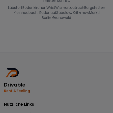
mieten kannst.
Lübstorf
Bodenkirchen
Wrist
Wismar
Lautrach
Burgstetten
Kleinheubach, Rüdenau
Stäbelow, Kritzmow
Marktl
Berlin Grunewald
Drivable
Rent A Feeling
Nützliche Links