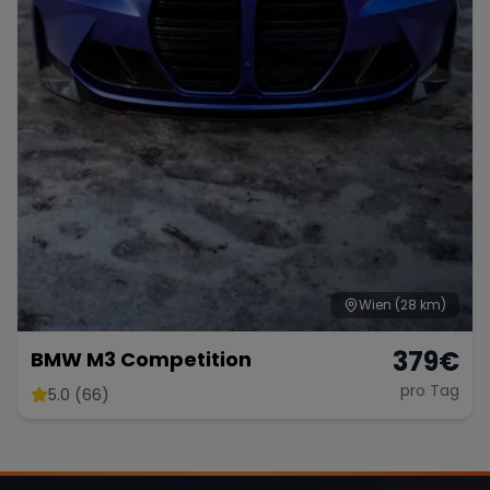
Range Rover
Corvette
Wien
(28 km)
379
€
BMW M3 Competition
pro Tag
5.0 (66)