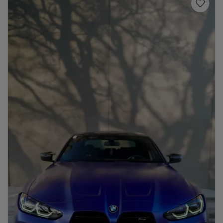
Porsche
Lamborghini
Ferrari
Wann
Zeitraum wählen
McLaren
Ford
Jaguar
Tesla
Chevrolet
Dodge
Bentley
Rolls Royce
Aston Martin
Bugatti
Lotus
Maserati