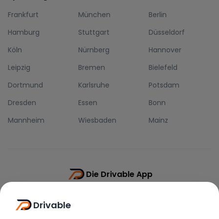
Frankfurt
München
Berlin
Hamburg
Stuttgart
Düsseldorf
Köln
Nürnberg
Hannover
Leipzig
Bremen
Bielefeld
Dortmund
Karlsruhe
Potsdam
Dresden
Essen
Bonn
Mannheim
Wiesbaden
Mainz
Die Drivable App
Push-Benachrichtigungen
Drivable
Direkt-Chat
Schnellere Buchung