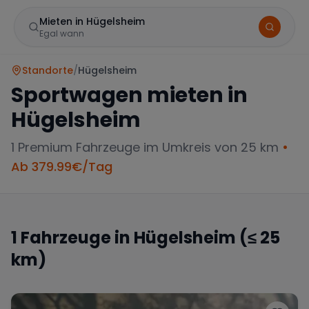
Mieten in Hügelsheim
Egal wann
Standorte
/
Hügelsheim
Sportwagen mieten in
Hügelsheim
1
Premium Fahrzeuge im Umkreis von 25 km
•
Ab
379.99
€/Tag
Marke
1
Fahrzeuge in
Hügelsheim
(≤ 25
km)
Mercedes
BMW
Audi