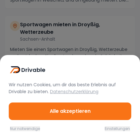
Sportwagen mieten in Droyßig,
Wetterzeube
Sachsen-Anhalt
Mieten Sie einen Sportwagen in Droyßig, Wetterzeube
und entdecken Sie die atemberaubende Schönheit
von Sachsen-Anhalt auf eine ganz besondere Art und
Drivable
...
Wir nutzen Cookies, um dir das beste Erlebnis auf
Sportwagen mieten in Neuhof a.d.Zenn
Drivable
zu bieten.
Datenschutzerklärung
Bayern
Erleben Sie die atemberaubende Schönheit von
Alle akzeptieren
Neuhof a.d.Zenn in Bayern auf eine ganz besondere
Art und Weise, indem Sie einen Sportwagen mieten
und di...
Nur notwendige
Einstellungen
Home
Favoriten
Mieten
Chat
Profil