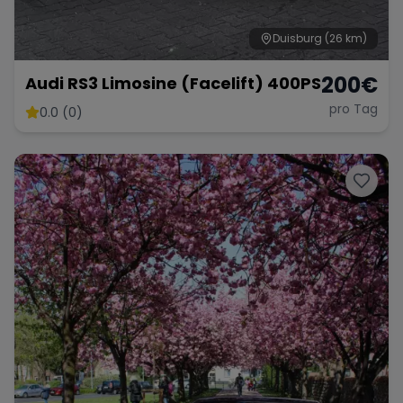
Duisburg
(26 km)
200
€
Audi RS3 Limosine (Facelift) 400PS
pro Tag
0.0 (0)