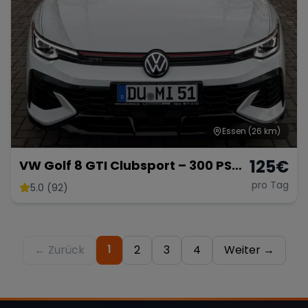
Essen
(26 km)
125
€
VW Golf 8 GTI Clubsport – 300 PS
Performance
pro Tag
5.0 (92)
1
← Zurück
2
3
4
Weiter →