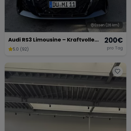
Essen
(26 km)
200
€
Audi RS3 Limousine – Kraftvolle
Sportlimousine
pro Tag
5.0 (92)