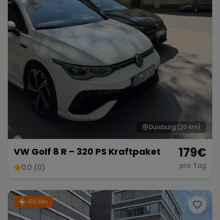
Duisburg
(20 km)
179
€
VW Golf 8 R – 320 PS Kraftpaket
pro Tag
0.0 (0)
~59 Min