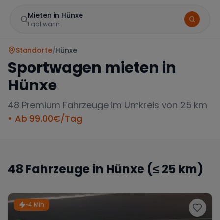
Mieten in Hünxe
Egal wann
Standorte
/
Hünxe
Sportwagen mieten in
Hünxe
48
Premium Fahrzeuge im Umkreis von 25 km
• Ab
99.00
€/Tag
Marke
48
Fahrzeuge in
Hünxe
(≤ 25 km)
Mercedes
BMW
Audi
~4 Min