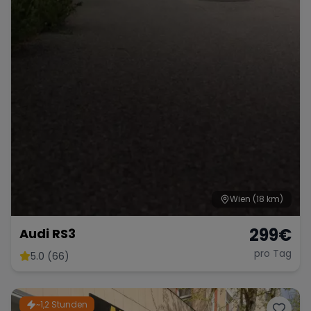
Wien
(18 km)
299
€
Audi RS3
pro Tag
5.0 (66)
~1,2 Stunden