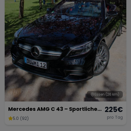
Essen
(26 km)
225
€
Mercedes AMG C 43 – Sportliche
Eleganz mit 390 PS
pro Tag
5.0 (92)