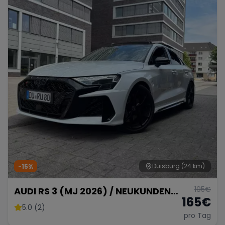
Duisburg
(24 km)
-15%
195
€
AUDI RS 3 (MJ 2026) / NEUKUNDEN
165
€
BONUS +50km !
5.0 (2)
pro Tag