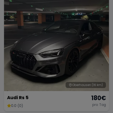
Porsche
Lamborghini
Ferrari
Wann
Zeitraum wählen
McLaren
Ford
Jaguar
Tesla
Chevrolet
Dodge
Bentley
Rolls Royce
Aston Martin
Oberhausen
(16 km)
180
€
Audi Rs 5
pro Tag
0.0 (0)
Bugatti
Lotus
Maserati