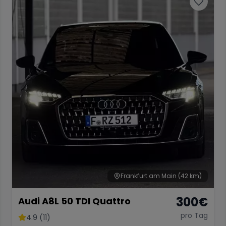
Frankfurt am Main
(42 km)
300
€
Audi A8L 50 TDI Quattro
pro Tag
4.9 (11)