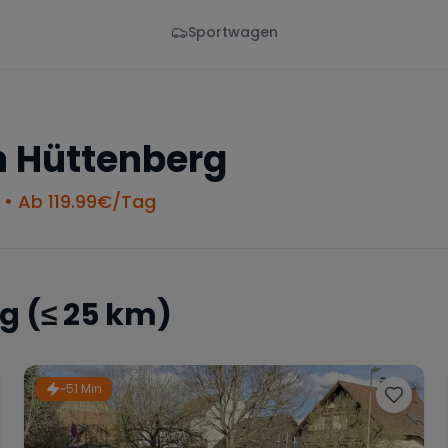
Sportwagen
Von - Bis
Marke
en
Wann
Alle Marken
n
Hüttenberg
• Ab
119.99
€/Tag
rg
(≤ 25 km)
~51 Min