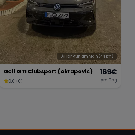
Frankfurt am Main
(44 km)
169
€
Golf GTI Clubsport (Akrapovic)
pro Tag
0.0 (0)