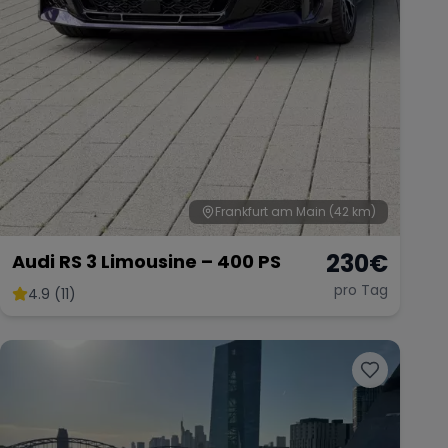
Frankfurt am Main
(42 km)
230
€
Audi RS 3 Limousine – 400 PS
pro Tag
4.9 (11)