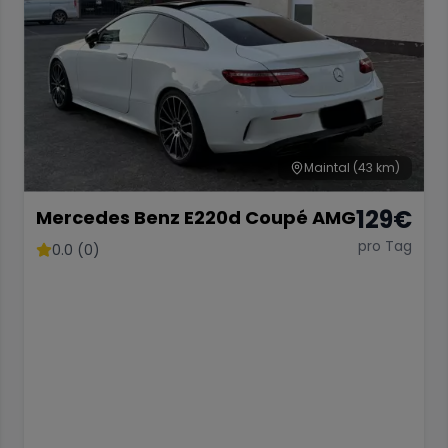
Maintal
(43 km)
129
€
Mercedes Benz E220d Coupé AMG
pro Tag
0.0 (0)