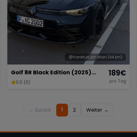
Frankfurt am Main
(44 km)
189
€
Golf 8R Black Edition (2025)
Vollausstattung
pro Tag
0.0 (0)
1
← Zurück
2
Weiter →