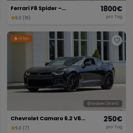
1800
€
Ferrari F8 Spider –
Atemberaubendes Cabrio
pro Tag
5.0 (19)
~11 Min
Graben
(14 km)
250
€
Chevrolet Camaro 6.2 V8
Customkingz
pro Tag
5.0 (7)