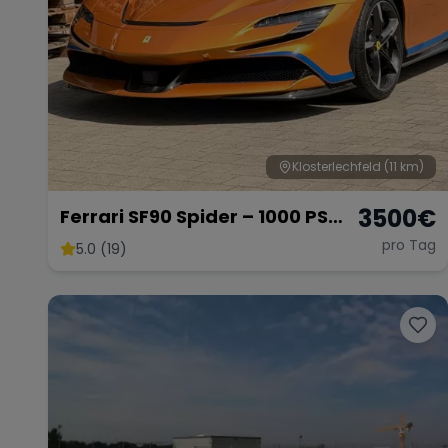
Klosterlechfeld
(11 km)
3500
€
Ferrari SF90 Spider – 1000 PS
Supersportwagen
pro Tag
5.0 (19)