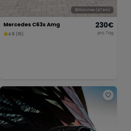
München
(47 km)
230
€
Mercedes C63s Amg
pro Tag
4.8 (16)