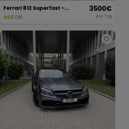
3500
€
Ferrari 812 Superfast –
Ultimativer V12-Supersportler
pro Tag
5.0 (19)