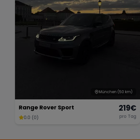
München
(50 km)
219
€
Range Rover Sport
pro Tag
0.0 (0)