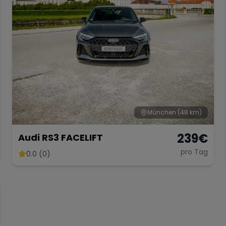
München
(48 km)
239
€
Audi RS3 FACELIFT
pro Tag
0.0 (0)