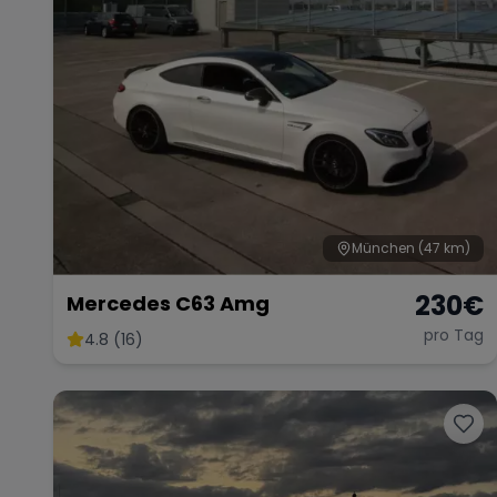
München
(47 km)
230
€
Mercedes C63 Amg
pro Tag
4.8 (16)