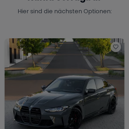
Porsche
Lamborghini
Ferrari
Hier sind die nächsten Optionen:
Wann
Zeitraum wählen
McLaren
Ford
Jaguar
Tesla
Chevrolet
Dodge
Bentley
Rolls Royce
Aston Martin
Bugatti
Lotus
Maserati