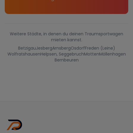
Weitere Städte, in denen du deinen Traumsportwagen
mieten kannst.
Betzigau
Jesberg
Arnsberg
Osdorf
Freden (Leine)
Wolfratshausen
Helpsen, Seggebruch
Motten
Möllenhagen
Bernbeuren