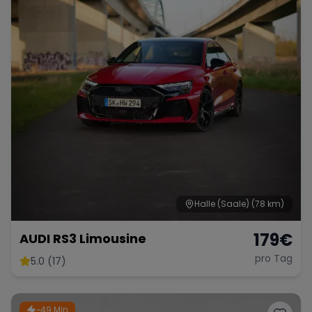
Halle (Saale)
(78 km)
179
€
AUDI RS3 Limousine
pro Tag
5.0 (17)
~49 Min