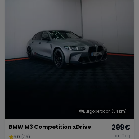
Burgoberbach
(54 km)
299
€
BMW M3 Competition xDrive
pro Tag
5.0 (35)