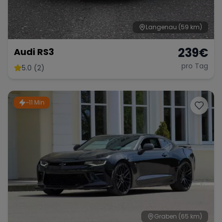
Langenau
(59 km)
239
€
Audi RS3
pro Tag
5.0 (2)
~11 Min
Graben
(65 km)