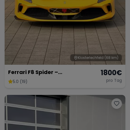
Klosterlechfeld
(68 km)
1800
€
Ferrari F8 Spider –
Atemberaubendes Cabrio
pro Tag
5.0 (19)