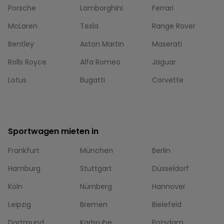
Porsche
Lamborghini
Ferrari
McLaren
Tesla
Range Rover
Bentley
Aston Martin
Maserati
Rolls Royce
Alfa Romeo
Jaguar
Lotus
Bugatti
Corvette
Sportwagen mieten in
Frankfurt
München
Berlin
Hamburg
Stuttgart
Düsseldorf
Köln
Nürnberg
Hannover
Leipzig
Bremen
Bielefeld
Dortmund
Karlsruhe
Potsdam