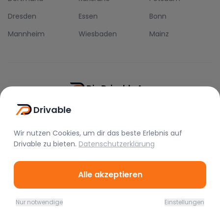
Dresden
Essen
Bonn
Mannheim
Wiesbaden
Mainz
Die Drivable App
Drivable
Push-Benachrichtigungen
Direkt-Chat
Schnellere Buchung
Wir nutzen Cookies, um dir das beste Erlebnis auf
Drivable
zu bieten.
Datenschutzerklärung
Alle akzeptieren
©
2026
Drivable.
Alle Rechte vorbehalten.
Nur notwendige
Einstellungen
Home
Favoriten
Mieten
Chat
Profil