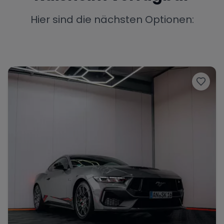
Porsche
Lamborghini
Ferrari
Hier sind die nächsten Optionen:
Wann
Zeitraum wählen
McLaren
Ford
Jaguar
Tesla
Chevrolet
Dodge
Bentley
Rolls Royce
Aston Martin
Bugatti
Lotus
Maserati