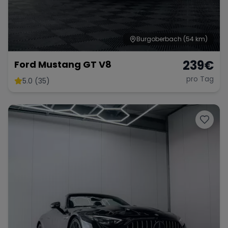
Burgoberbach
(54 km)
Range Rover
Corvette
239
€
Ford Mustang GT V8
pro Tag
5.0 (35)