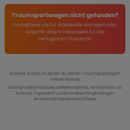
Traumsportwagen nicht gefunden?
Kontaktiere uns für individuelle Anfragen oder
besuche unsere Hauptseite für alle
verfügbaren Standorte.
Weitere Städte, in denen du deinen Traumsportwagen
mieten kannst.
Sinzing
Frankenhardt
Neuzelle
Monzelfeld, Hochscheid u.a.
Rostock, Papendorf u.a.
Borstel
Berching
Eicklingen
Ammerndorf
Neukirchen/Pleiße