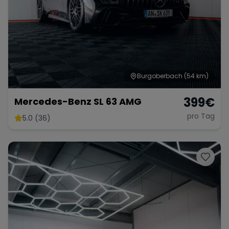
Burgoberbach
(54 km)
399
€
Mercedes-Benz SL 63 AMG
pro Tag
5.0 (36)