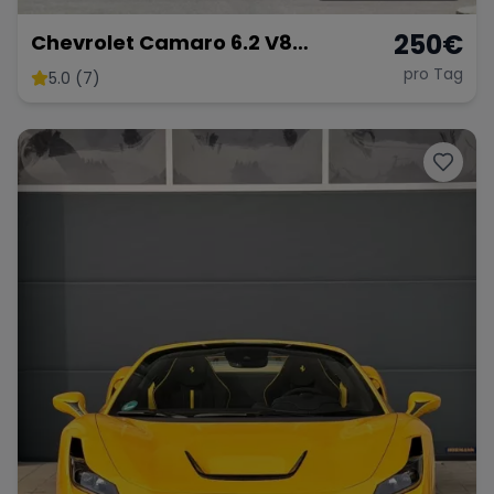
250
€
Chevrolet Camaro 6.2 V8
Customkingz
pro Tag
5.0 (7)