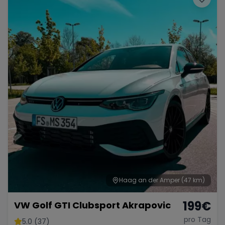
Haag an der Amper
(47 km)
199
€
VW Golf GTI Clubsport Akrapovic
pro Tag
5.0 (37)