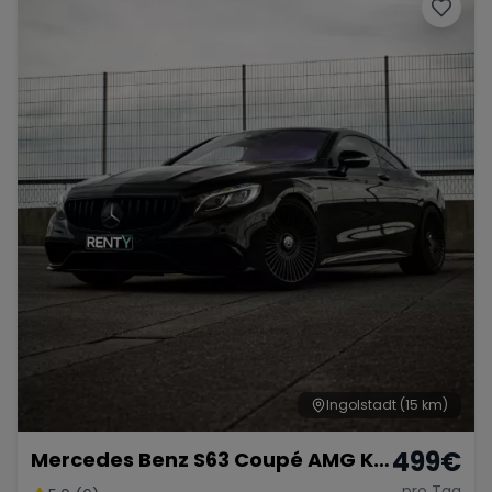
Porsche
Lamborghini
Ferrari
Wann
Zeitraum wählen
McLaren
Ford
Jaguar
Tesla
Chevrolet
Dodge
Bentley
Rolls Royce
Aston Martin
Ingolstadt
(15 km)
499
€
Mercedes Benz S63 Coupé AMG KM
Bugatti
Lotus
Maserati
FREI
pro Tag