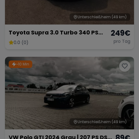
Unterschleißheim
(49 km)
249
€
Toyota Supra 3.0 Turbo 340 PS
Sportwagen Premium
pro Tag
0.0 (0)
~10 Min
Unterschleißheim
(49 km)
89
€
VW Polo GTI 2024 Grau | 207 PS DSG