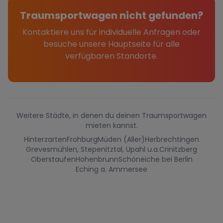
Traumsportwagen nicht gefunden?
Kontaktiere uns für individuelle Anfragen oder
besuche unsere Hauptseite für alle
verfügbaren Standorte.
Weitere Städte, in denen du deinen Traumsportwagen
mieten kannst.
Hinterzarten
Frohburg
Müden (Aller)
Herbrechtingen
Grevesmühlen, Stepenitztal, Upahl u.a.
Crinitzberg
Oberstaufen
Hohenbrunn
Schöneiche bei Berlin
Eching a. Ammersee