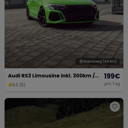
Abensberg
(44 km)
199
€
Audi RS3 Limousine inkl. 300km /
km frei möglich
pro Tag
5.0 (5)