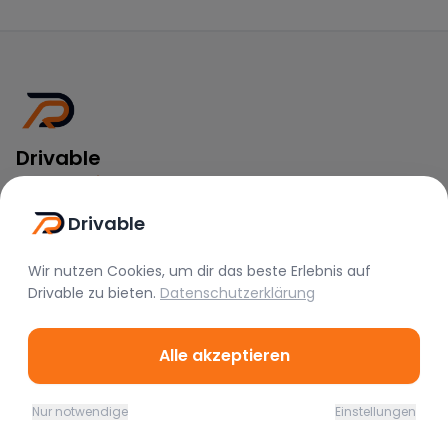
Drivable
Rent A Feeling
Drivable
Nützliche Links
Wir nutzen Cookies, um dir das beste Erlebnis auf
Vermieter werden
Drivable
zu bieten.
Datenschutzerklärung
FAQ
Instagram
Alle akzeptieren
TikTok
Rechtliches
Nur notwendige
Einstellungen
Home
Favoriten
Mieten
Chat
Profil