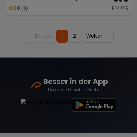
Automatik | Ab 89 € pro Tag
pro Tag
0.0 (0)
1
← Zurück
2
Weiter →
Besser in der App
Das volle Drivable-Erlebnis