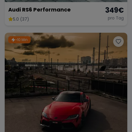
349
€
Audi RS6 Performance
pro Tag
5.0 (37)
~10 Min