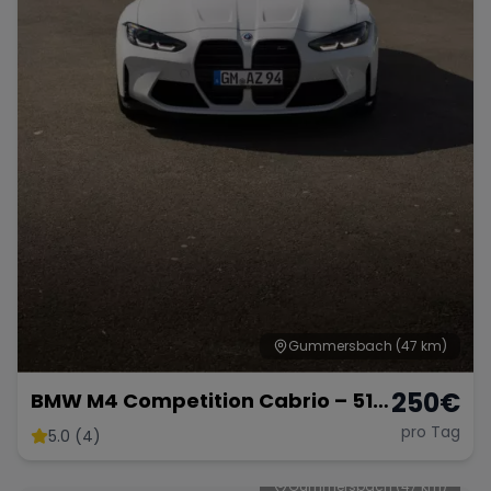
Gummersbach
(47 km)
250
€
BMW M4 Competition Cabrio – 510
PS pure Eleganz & Performance
pro Tag
5.0 (4)
Gummersbach
(47 km)