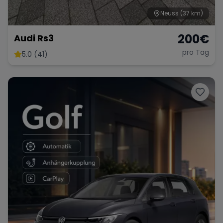
Neuss
(37 km)
200
€
Audi Rs3
Range Rover
Corvette
pro Tag
5.0 (41)