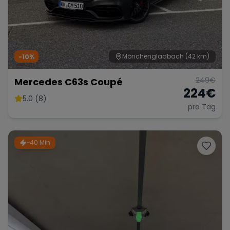
Mönchengladbach
(42 km)
-10%
249
€
Mercedes C63s Coupé
224
€
5.0 (8)
pro Tag
~40 Min