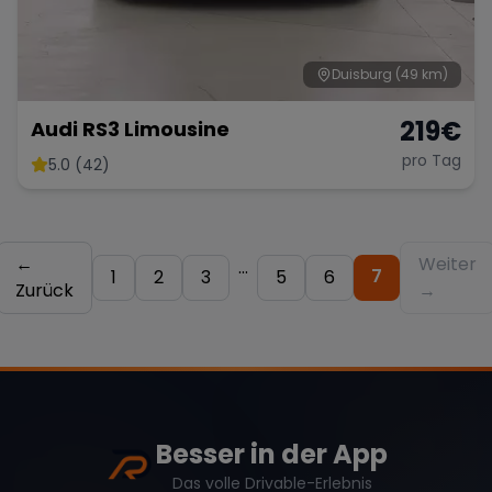
Duisburg
(49 km)
219
€
Audi RS3 Limousine
pro Tag
5.0 (42)
←
Weiter
...
7
1
2
3
5
6
Zurück
→
Besser in der App
Das volle Drivable-Erlebnis