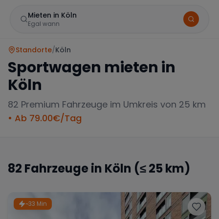
Mieten in Köln
Egal wann
Standorte
/
Köln
Sportwagen mieten in
Köln
82
Premium Fahrzeuge im Umkreis von 25 km
• Ab
79.00
€/Tag
Marke
82
Fahrzeuge in
Köln
(≤ 25 km)
Mercedes
BMW
Audi
~33 Min