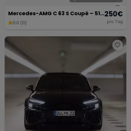
250
€
Mercedes-AMG C 63 S Coupé – 510
PS V8 Biturbo
pro Tag
0.0 (0)