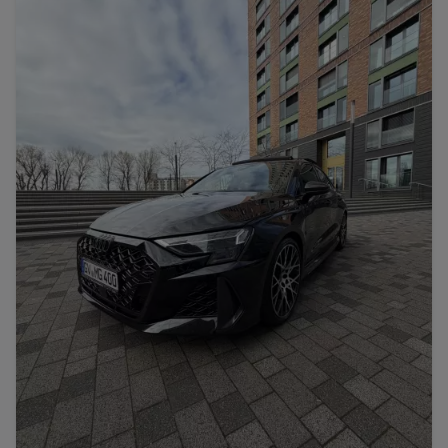
Porsche
Lamborghini
Ferrari
Wann
Zeitraum wählen
McLaren
Ford
Jaguar
Tesla
Chevrolet
Dodge
Bentley
Rolls Royce
Aston Martin
Bugatti
Lotus
Maserati