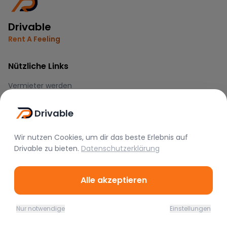
Drivable
Rent A Feeling
Nützliche Links
Vermieter werden
FAQ
Drivable
Instagram
TikTok
Wir nutzen Cookies, um dir das beste Erlebnis auf
Drivable
zu bieten.
Datenschutzerklärung
Rechtliches
Nutzungsbedingungen
Alle akzeptieren
Datenschutz
Impressum
Nur notwendige
Einstellungen
Home
Favoriten
Mieten
Chat
Profil