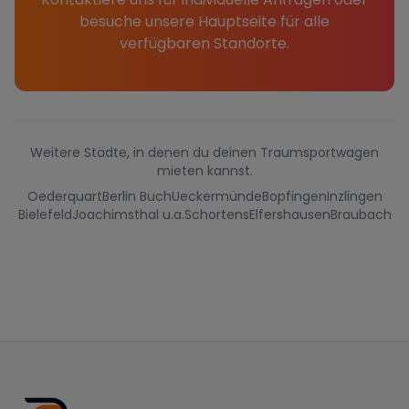
besuche unsere Hauptseite für alle
verfügbaren Standorte.
Weitere Städte, in denen du deinen Traumsportwagen
mieten kannst.
Oederquart
Berlin Buch
Ueckermünde
Bopfingen
Inzlingen
Bielefeld
Joachimsthal u.a.
Schortens
Elfershausen
Braubach