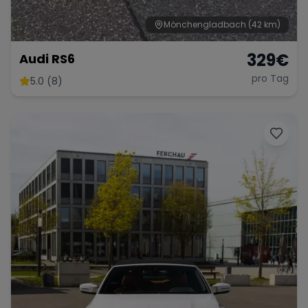
Mönchengladbach
(42 km)
329
€
Audi RS6
pro Tag
5.0 (8)