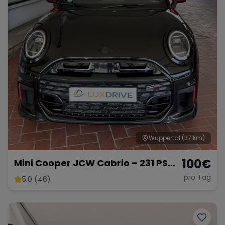
Wuppertal
(37 km)
100
€
Mini Cooper JCW Cabrio – 231 PS
offene Fahrfreude
pro Tag
5.0 (46)