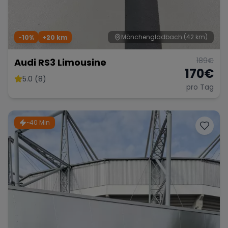
Mönchengladbach
(42 km)
-10%
+
20
km
189
€
Audi RS3 Limousine
170
€
5.0 (8)
pro Tag
~40 Min