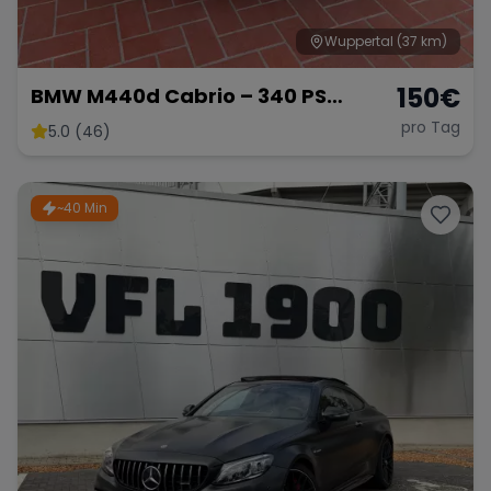
Wuppertal
(37 km)
150
€
BMW M440d Cabrio – 340 PS
Diesel-Cabriolet
pro Tag
5.0 (46)
~40 Min