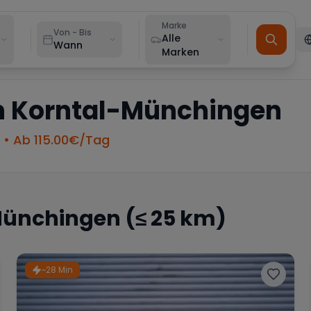
Marke
Von - Bis
Alle
Wann
Marken
n
Korntal-Münchingen
• Ab
115.00
€/Tag
Münchingen
(≤ 25 km)
~28 Min