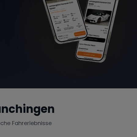
ünchingen
iche Fahrerlebnisse