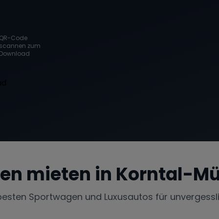
QR-Code
scannen zum
Download
en mieten in
Korntal-M
besten Sportwagen und Luxusautos für unvergessl