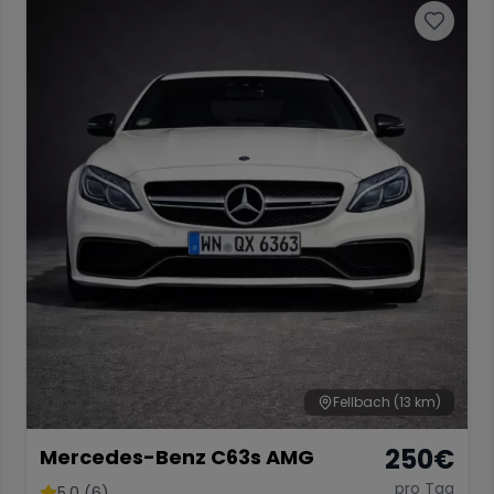
Fellbach
(13 km)
250
€
Mercedes-Benz C63s AMG
pro Tag
5.0 (6)