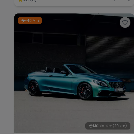
~40 Min
Mühlacker
(20 km)