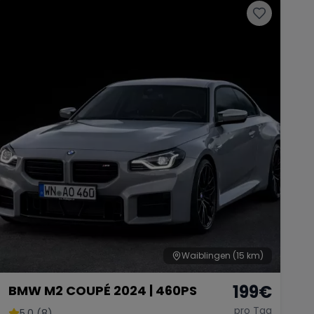
Waiblingen
(15 km)
199
€
BMW M2 COUPÉ 2024 | 460PS
pro Tag
5.0 (8)