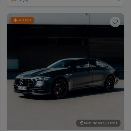
~40 Min
Mühlacker
(20 km)