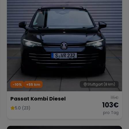
Stuttgart
(8 km)
-10%
+
55
km
115
€
Passat Kombi Diesel
103
€
5.0 (23)
pro Tag