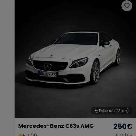
Fellbach
(13 km)
250
€
Mercedes-Benz C63s AMG
pro Tag
5.0 (6)