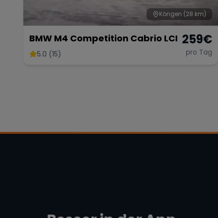
Köngen
(28 km)
259
€
BMW M4 Competition Cabrio LCI
pro Tag
5.0 (15)