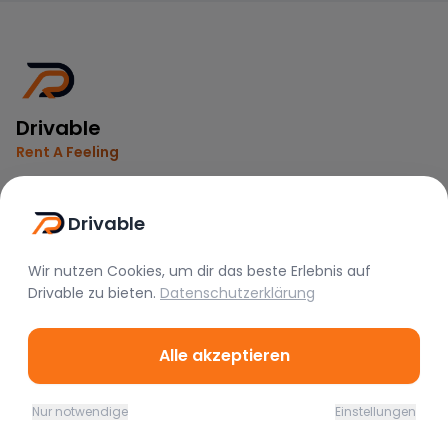
Drivable
Rent A Feeling
Nützliche Links
Drivable
Vermieter werden
Wir nutzen Cookies, um dir das beste Erlebnis auf
FAQ
Drivable
zu bieten.
Datenschutzerklärung
Instagram
TikTok
Alle akzeptieren
Rechtliches
Nur notwendige
Einstellungen
Nutzungsbedingungen
Home
Favoriten
Mieten
Chat
Profil