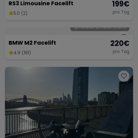
199
€
RS3 Limousine Facelift
pro Tag
5.0 (2)
Frankfurt am Main
(6 km)
220
€
BMW M2 Facelift
pro Tag
4.9 (181)