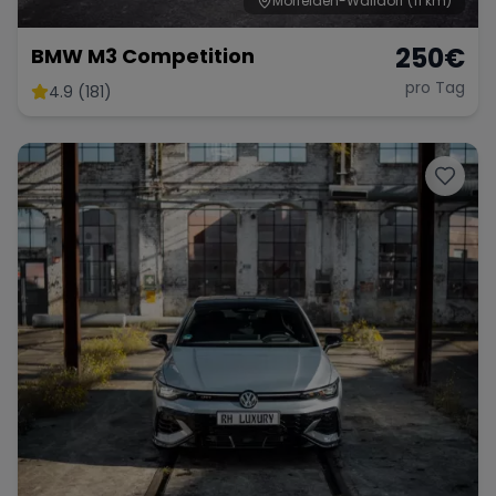
Mörfelden-Walldorf
(11 km)
250
€
BMW M3 Competition
pro Tag
4.9 (181)