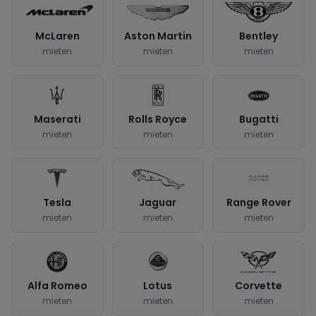
McLaren
Aston Martin
Bentley
mieten
mieten
mieten
Maserati
Rolls Royce
Bugatti
mieten
mieten
mieten
Tesla
Jaguar
Range Rover
mieten
mieten
mieten
Alfa Romeo
Lotus
Corvette
mieten
mieten
mieten