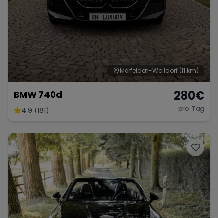
Mörfelden-Walldorf
(11 km)
280
€
BMW 740d
pro Tag
4.9 (181)