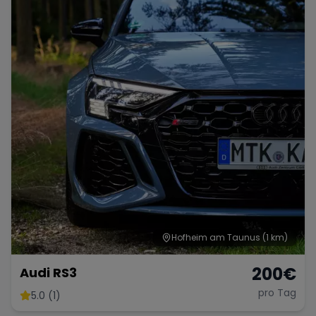
Porsche
Lamborghini
Ferrari
Wann
Zeitraum wählen
McLaren
Ford
Jaguar
Tesla
Chevrolet
Dodge
Bentley
Rolls Royce
Aston Martin
Hofheim am Taunus
(1 km)
200
€
Audi RS3
pro Tag
5.0 (1)
Bugatti
Lotus
Maserati