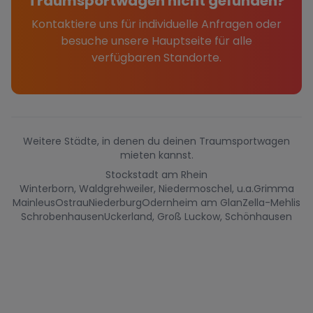
Traumsportwagen nicht gefunden?
Kontaktiere uns für individuelle Anfragen oder
besuche unsere Hauptseite für alle
verfügbaren Standorte.
Weitere Städte, in denen du deinen Traumsportwagen
mieten kannst.
Stockstadt am Rhein
Winterborn, Waldgrehweiler, Niedermoschel, u.a.
Grimma
Mainleus
Ostrau
Niederburg
Odernheim am Glan
Zella-Mehlis
Schrobenhausen
Uckerland, Groß Luckow, Schönhausen