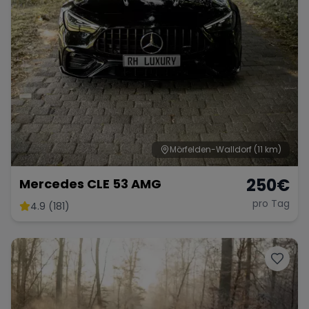
Mörfelden-Walldorf
(11 km)
250
€
Mercedes CLE 53 AMG
pro Tag
4.9 (181)