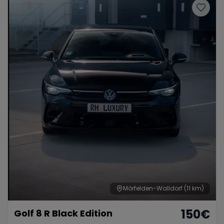
Mörfelden-Walldorf
(11 km)
150
€
Golf 8 R Black Edition