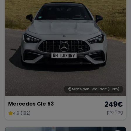
Mörfelden-Walldorf
(11 km)
249
€
Mercedes Cle 53
pro Tag
4.9 (182)