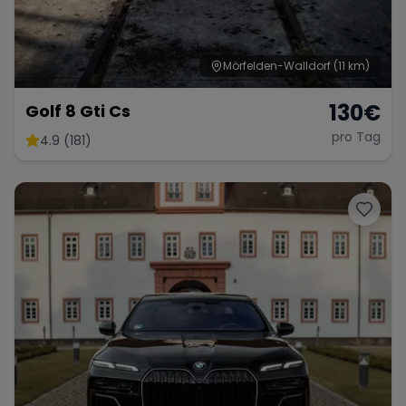
Mörfelden-Walldorf
(11 km)
130
€
Golf 8 Gti Cs
pro Tag
4.9 (181)