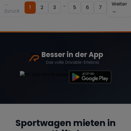
←
Weiter
...
1
2
3
5
6
7
Zurück
→
Besser in der App
Das volle Drivable-Erlebnis
Sportwagen mieten in