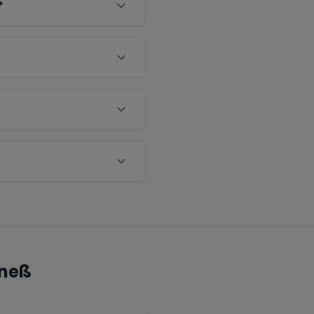
?
neß