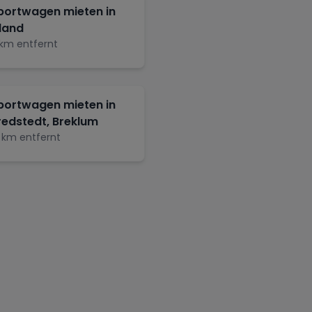
portwagen mieten in
land
km entfernt
portwagen mieten in
redstedt, Breklum
km entfernt