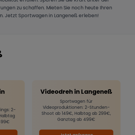
rungen zu schaffen. Mieten Sie noch heute Ihren
nn. Jetzt Sportwagen in Langeneß erleben!
ß
in
Videodreh
in
Langeneß
Sportwagen für
Videoproduktionen
: 2-Stunden-
ings
: 2-
Shoot ab 149€, Halbtag ab 299€,
Halbtag
Ganztag ab 499€
499€
Jetzt anfragen