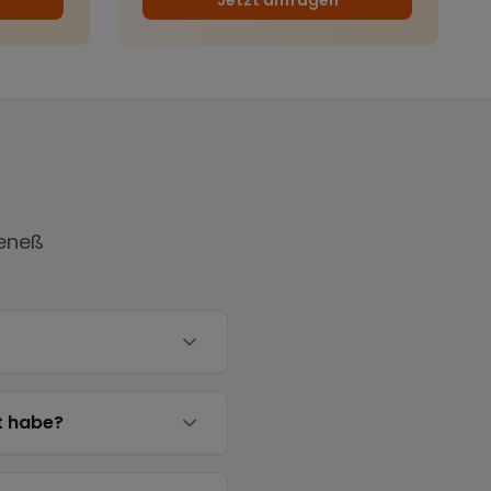
eneß
t habe?