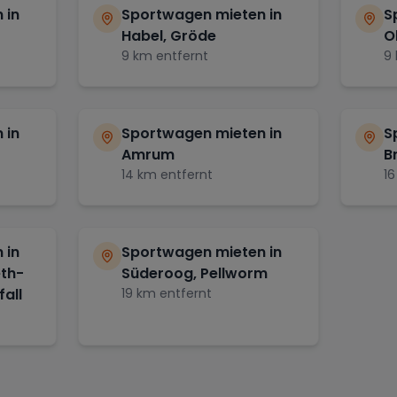
 in
Sportwagen mieten in
S
Habel, Gröde
O
9
km entfernt
9
 in
Sportwagen mieten in
S
Amrum
B
14
km entfernt
16
 in
Sportwagen mieten in
eth-
Süderoog, Pellworm
all
19
km entfernt