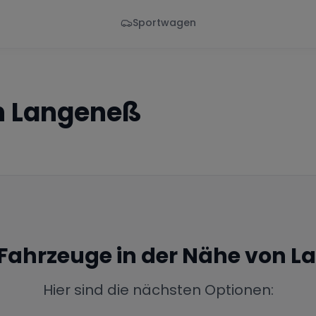
Sportwagen
Von - Bis
Marke
en
Wann
Alle Marken
n
Langeneß
 Fahrzeuge in der Nähe von
L
Hier sind die nächsten Optionen: