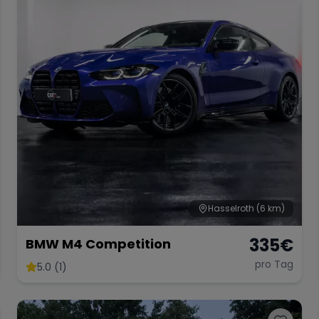
Hasselroth
(6 km)
335
€
BMW M4 Competition
pro Tag
5.0 (1)