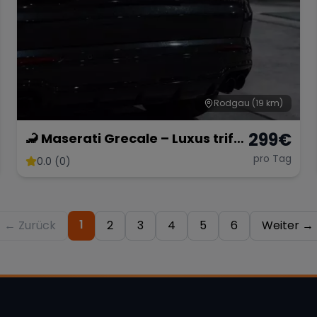
Rodgau
(19 km)
299
€
🦂 Maserati Grecale – Luxus trifft
Performance 🔥
pro Tag
0.0 (0)
1
← Zurück
2
3
4
5
6
Weiter →