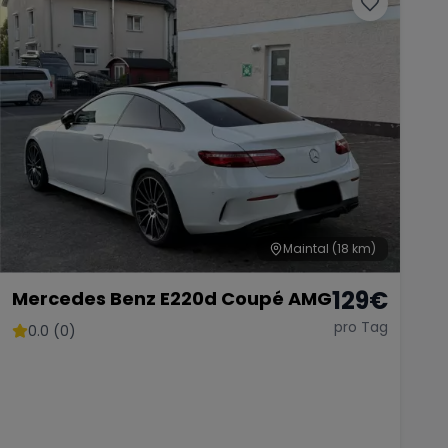
Maintal
(18 km)
129
€
Mercedes Benz E220d Coupé AMG
pro Tag
0.0 (0)