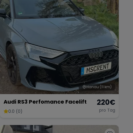
Hanau
(11 km)
220
€
Audi RS3 Perfomance Facelift
pro Tag
0.0 (0)