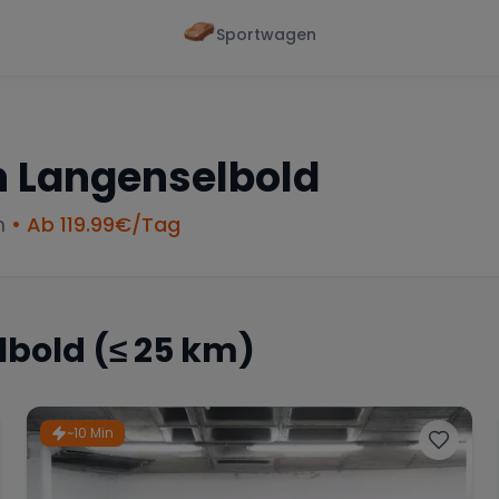
Sportwagen
Von - Bis
Marke
en
Wann
Alle Marken
n
Langenselbold
m
• Ab
119.99
€/Tag
lbold
(≤ 25 km)
~10 Min