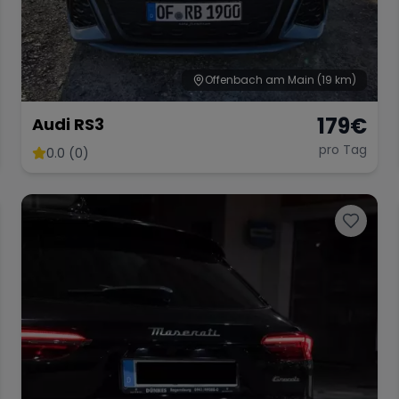
Offenbach am Main
(19 km)
179
€
Audi RS3
pro Tag
0.0 (0)