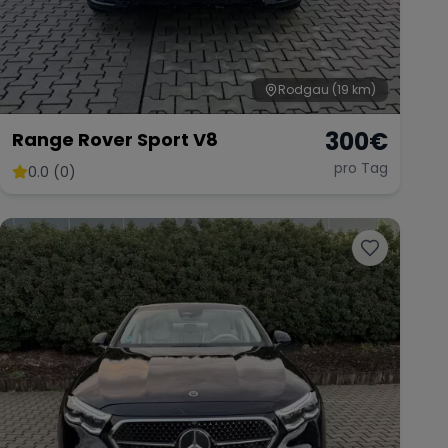
Rodgau
(19 km)
300
€
Range Rover Sport V8
pro Tag
0.0 (0)