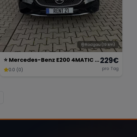
Rodgau
(19 km)
229
€
⭐ Mercedes-Benz E200 4MATIC –
Luxus trifft Allrad-Power 🔥
pro Tag
0.0 (0)