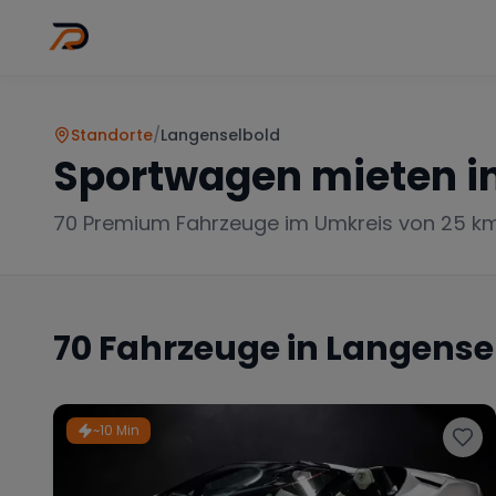
Wo
Stadt wähl
Standorte
/
Langenselbold
Sportwagen mieten i
70
Premium Fahrzeuge im Umkreis von 25 k
70
Fahrzeuge in
Langense
~10 Min