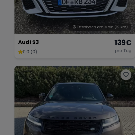
Offenbach am Main
(19 km)
139
€
Audi S3
pro Tag
0.0 (0)