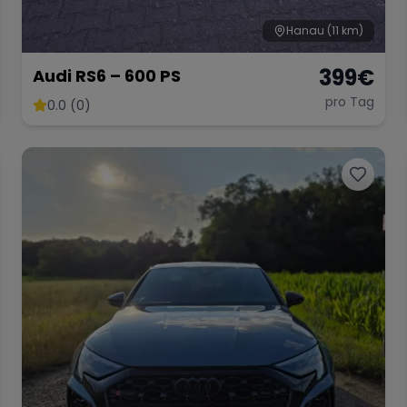
Hanau
(11 km)
399
€
Audi RS6 – 600 PS
pro Tag
0.0 (0)