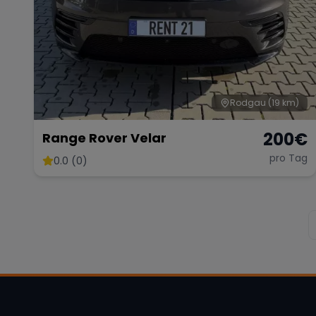
Rodgau
(19 km)
200
€
Range Rover Velar
pro Tag
0.0 (0)