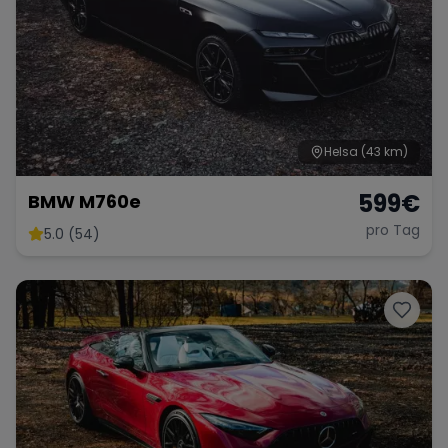
Helsa
(43 km)
599
€
BMW M760e
pro Tag
5.0 (54)