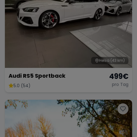
Helsa
(43 km)
499
€
Audi RS5 Sportback
pro Tag
5.0 (54)