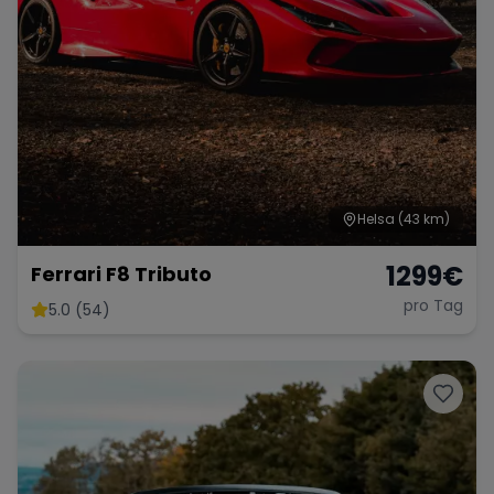
Helsa
(43 km)
1299
€
Ferrari F8 Tributo
pro Tag
5.0 (54)