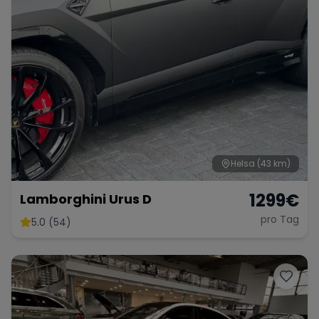
Helsa
(43 km)
1299
€
Lamborghini Urus D
pro Tag
5.0 (54)