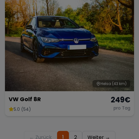
Helsa
(43 km)
249
€
VW Golf 8R
pro Tag
5.0 (54)
1
← Zurück
2
Weiter →