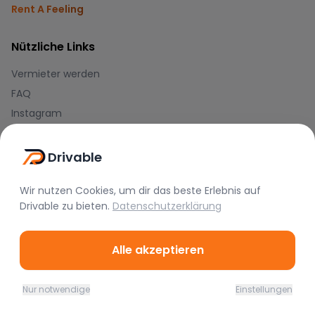
Rent A Feeling
Nützliche Links
Vermieter werden
FAQ
Instagram
TikTok
Drivable
Rechtliches
Wir nutzen Cookies, um dir das beste Erlebnis auf
Nutzungsbedingungen
Drivable
zu bieten.
Datenschutzerklärung
Datenschutz
Impressum
Alle akzeptieren
Blog
Nur notwendige
Einstellungen
Journal
Home
Favoriten
Mieten
Chat
Profil