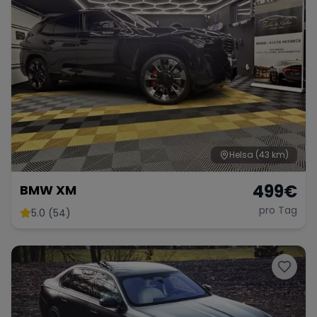
Helsa
(43 km)
499
€
BMW XM
pro Tag
5.0 (54)