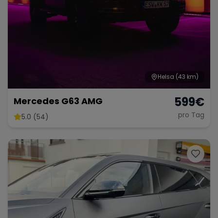
Helsa
(43 km)
599
€
Mercedes G63 AMG
pro Tag
5.0 (54)