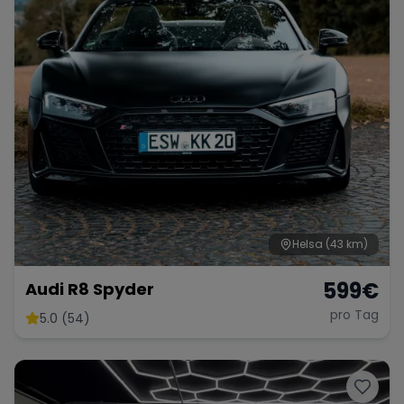
Helsa
(43 km)
599
€
Audi R8 Spyder
pro Tag
5.0 (54)