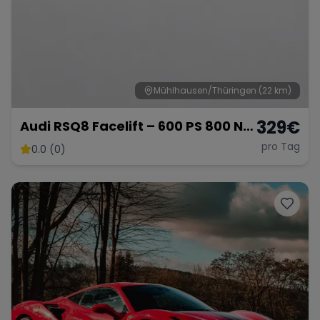
Range Rover
Corvette
Mühlhausen/Thüringen
(22 km)
329
€
Audi RSQ8 Facelift – 600 PS 800 NM
- SUV
pro Tag
0.0 (0)