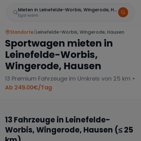
Mieten in Leinefelde-Worbis, Wingerode, Hausen
Egal wann
Standorte
/
Leinefelde-Worbis, Wingerode, Hausen
Sportwagen mieten in
Leinefelde-Worbis,
Wingerode, Hausen
13
Premium Fahrzeuge im Umkreis von 25 km
•
Marke
Ab
249.00
€/Tag
13
Fahrzeuge in
Leinefelde-
Mercedes
BMW
Audi
Worbis, Wingerode, Hausen
(≤ 25
km)