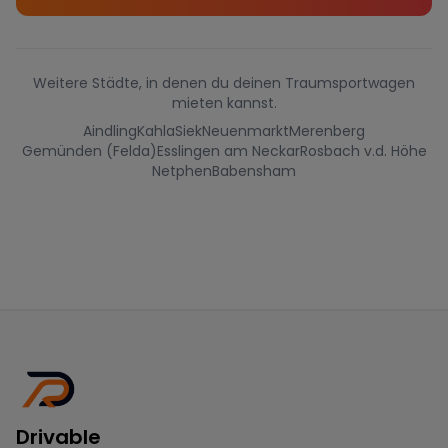
Weitere Städte, in denen du deinen Traumsportwagen
mieten kannst.
Aindling
Kahla
Siek
Neuenmarkt
Merenberg
Gemünden (Felda)
Esslingen am Neckar
Rosbach v.d. Höhe
Netphen
Babensham
Drivable