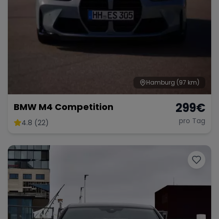
Hamburg
(97 km)
299
€
BMW M4 Competition
pro Tag
4.8 (22)