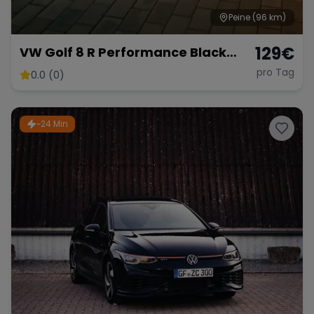
Peine
(96 km)
129
€
VW Golf 8 R Performance Black
Edition – 333 PS Kraftpaket
pro Tag
0.0 (0)
~24 Min