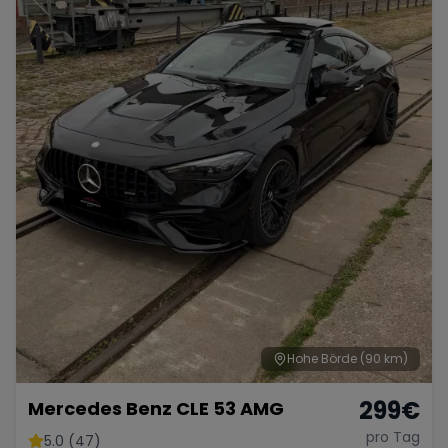
Hohe Börde
(90 km)
299
€
Mercedes Benz CLE 53 AMG
pro Tag
5.0 (47)