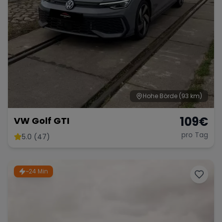
Hohe Börde
(93 km)
109
€
VW Golf GTI
pro Tag
5.0 (47)
~24 Min