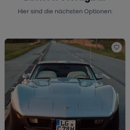
Porsche
Lamborghini
Ferrari
Hier sind die nächsten Optionen:
Wann
Zeitraum wählen
McLaren
Ford
Jaguar
Tesla
Chevrolet
Dodge
Bentley
Rolls Royce
Aston Martin
Bugatti
Lotus
Maserati