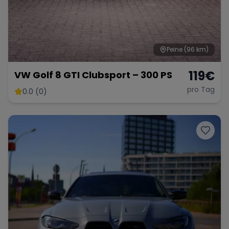
Peine
(96 km)
119
€
VW Golf 8 GTI Clubsport – 300 PS
pro Tag
0.0 (0)