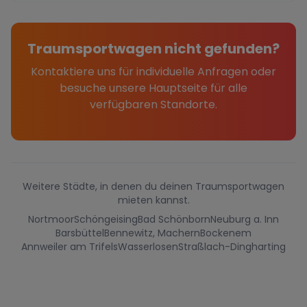
Traumsportwagen nicht gefunden?
Kontaktiere uns für individuelle Anfragen oder
besuche unsere Hauptseite für alle
verfügbaren Standorte.
Weitere Städte, in denen du deinen Traumsportwagen
mieten kannst.
Nortmoor
Schöngeising
Bad Schönborn
Neuburg a. Inn
Barsbüttel
Bennewitz, Machern
Bockenem
Annweiler am Trifels
Wasserlosen
Straßlach-Dingharting