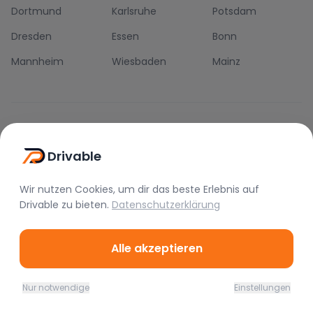
Dortmund
Karlsruhe
Potsdam
Dresden
Essen
Bonn
Mannheim
Wiesbaden
Mainz
Die Drivable App
Drivable
Push-Benachrichtigungen
Direkt-Chat
Wir nutzen Cookies, um dir das beste Erlebnis auf
Schnellere Buchung
Drivable
zu bieten.
Datenschutzerklärung
Alle akzeptieren
Nur notwendige
Einstellungen
©
2026
Drivable.
Alle Rechte vorbehalten.
Home
Favoriten
Mieten
Chat
Profil