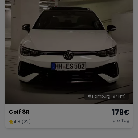
Hamburg
(97 km)
179
€
Golf 8R
pro Tag
4.8 (22)