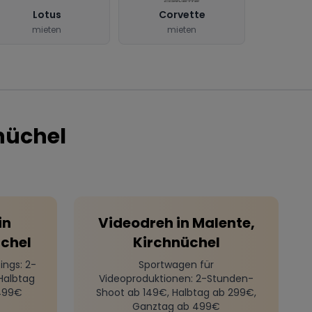
Lotus
Corvette
mieten
mieten
nüchel
in
Videodreh
in
Malente,
üchel
Kirchnüchel
ings
: 2-
Sportwagen für
Halbtag
Videoproduktionen
: 2-Stunden-
499€
Shoot ab 149€, Halbtag ab 299€,
Ganztag ab 499€