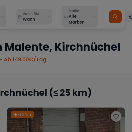
Marke
Von - Bis
Alle
Wann
Marken
n
Malente, Kirchnüchel
• Ab
149.00
€/Tag
irchnüchel
(≤ 25 km)
~30 Min