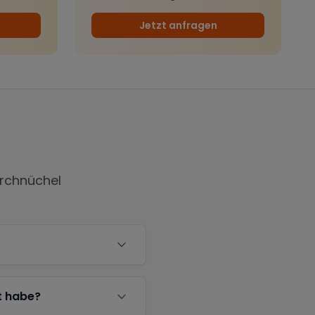
Jetzt anfragen
irchnüchel
t habe?