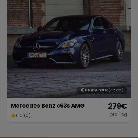
Neumünster
(42 km)
279
€
Mercedes Benz c63s AMG
pro Tag
0.0 (0)