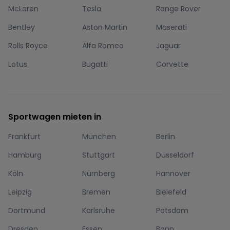
McLaren
Tesla
Range Rover
Bentley
Aston Martin
Maserati
Rolls Royce
Alfa Romeo
Jaguar
Lotus
Bugatti
Corvette
Sportwagen mieten in
Frankfurt
München
Berlin
Hamburg
Stuttgart
Düsseldorf
Köln
Nürnberg
Hannover
Leipzig
Bremen
Bielefeld
Dortmund
Karlsruhe
Potsdam
Dresden
Essen
Bonn