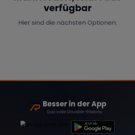
verfügbar
Porsche
Lamborghini
Ferrari
Wann
Hier sind die nächsten Optionen:
Zeitraum wählen
McLaren
Ford
Jaguar
Tesla
Chevrolet
Dodge
Bentley
Rolls Royce
Aston Martin
Besser in der App
Das volle Drivable-Erlebnis
Bugatti
Lotus
Maserati