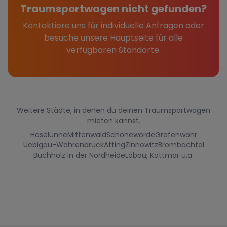
Traumsportwagen nicht gefunden?
Kontaktiere uns für individuelle Anfragen oder
besuche unsere Hauptseite für alle
verfügbaren Standorte.
Weitere Städte, in denen du deinen Traumsportwagen
mieten kannst.
Haselünne
Mittenwald
Schönewörde
Grafenwöhr
Uebigau-Wahrenbrück
Atting
Zinnowitz
Brombachtal
Buchholz in der Nordheide
Löbau, Kottmar u.a.