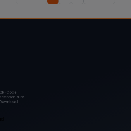
QR-Code
scannen zum
Download