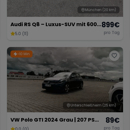
München
(20 km)
899
€
Audi RS Q8 – Luxus-SUV mit 600
PS
pro Tag
5.0 (11)
~10 Min
Unterschleißheim
(25 km)
89
€
VW Polo GTI 2024 Grau | 207 PS
DSG Automatik | Ab 89 € pro Tag
pro Tag
0.0 (0)