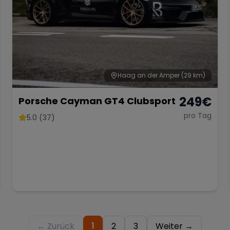
Haag an der Amper
(29 km)
249
€
Porsche Cayman GT4 Clubsport
pro Tag
5.0 (37)
1
← Zurück
2
3
Weiter →