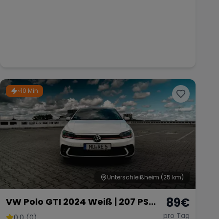
~10 Min
Unterschleißheim
(25 km)
89
€
VW Polo GTI 2024 Weiß | 207 PS
DSG Automatik | Ab 89 € pro Tag
pro Tag
0.0 (0)