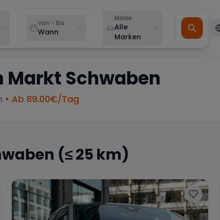
Marke
Von - Bis
Alle
Wann
Marken
n
Markt Schwaben
m
• Ab
89.00
€/Tag
hwaben
(≤ 25 km)