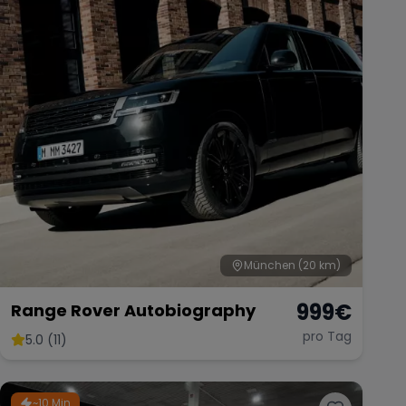
München
(20 km)
999
€
Range Rover Autobiography
pro Tag
5.0 (11)
~10 Min