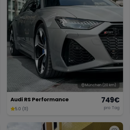
München
(20 km)
749
€
Audi RS Performance
pro Tag
5.0 (11)