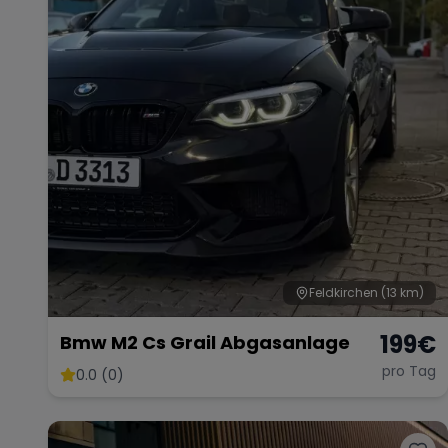
Feldkirchen
(13 km)
199
€
Bmw M2 Cs Grail Abgasanlage
pro Tag
0.0 (0)