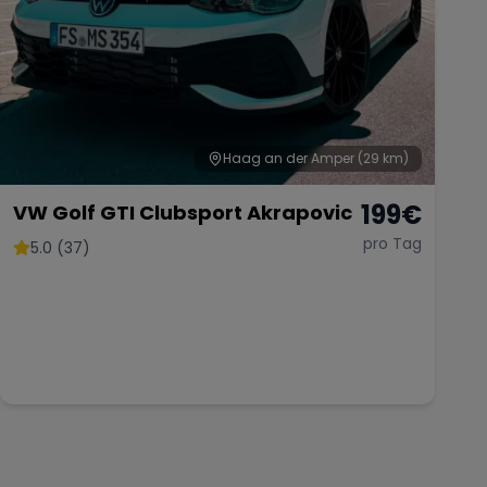
Haag an der Amper
(29 km)
199
€
VW Golf GTI Clubsport Akrapovic
pro Tag
5.0 (37)