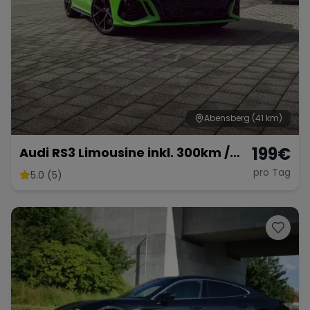
Abensberg
(41 km)
199
€
Audi RS3 Limousine inkl. 300km /
km frei möglich
pro Tag
5.0 (5)