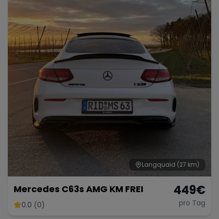
Porsche
Lamborghini
Ferrari
Wann
Zeitraum wählen
McLaren
Ford
Jaguar
Tesla
Chevrolet
Dodge
Bentley
Rolls Royce
Aston Martin
Langquaid
(27 km)
449
€
Mercedes C63s AMG KM FREI
pro Tag
0.0 (0)
Bugatti
Lotus
Maserati