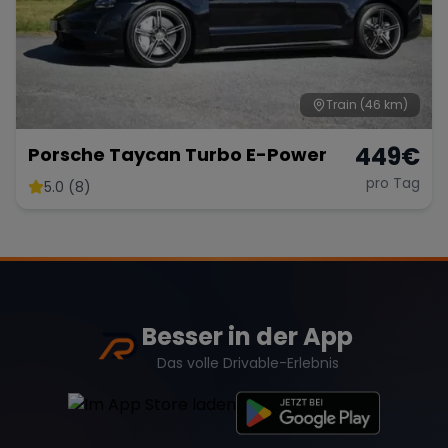
Train
(46 km)
449
€
Porsche Taycan Turbo E-Power
pro Tag
5.0 (8)
Besser in der App
Das volle Drivable-Erlebnis