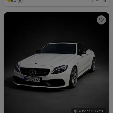
5.0 (8)
Range Rover
Corvette
Fellbach
(32 km)