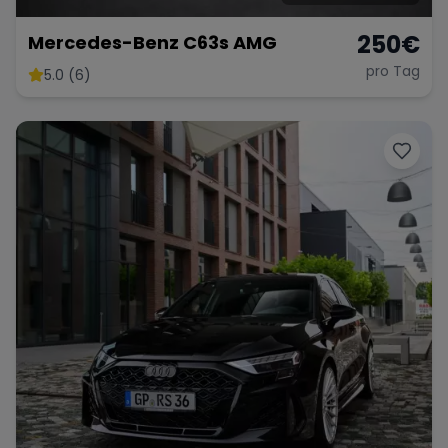
250
€
Mercedes-Benz C63s AMG
pro Tag
5.0 (6)