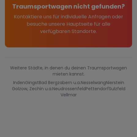
Traumsportwagen nicht gefunden?
Kontaktiere uns für individuelle Anfragen oder
besuche unsere Hauptseite für alle
verfügbaren Standorte.
Weitere Städte, in denen du deinen Traumsportwagen
mieten kannst.
Inden
Gingst
Bad Bergzabern u.a.
Nesselwang
Nierstein
Golzow, Zechin u.a.
Neudrossenfeld
Pettendorf
Sulzfeld
Vellmar