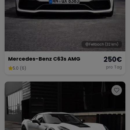
Fellbach
(32 km)
250
€
Mercedes-Benz C63s AMG
pro Tag
5.0 (6)