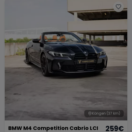
Köngen
(37 km)
259
€
BMW M4 Competition Cabrio LCI