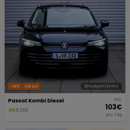
Stuttgart
(34 km)
-10%
+
55
km
115
€
Passat Kombi Diesel
103
€
5.0 (23)
pro Tag