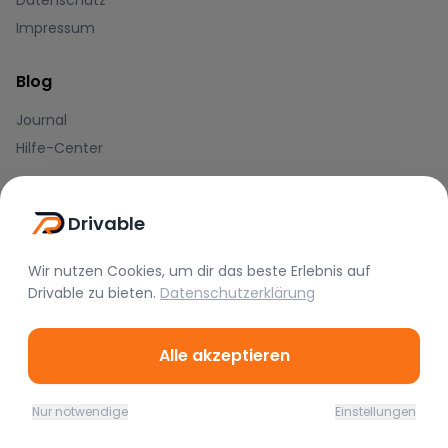
Datenschutz
Impressum
Blog
Journal
Hilfe-Center
Zahlungsmethoden
Drivable
Wir nutzen Cookies, um dir das beste Erlebnis auf
Drivable
zu bieten.
Datenschutzerklärung
Alle akzeptieren
Marken
BMW
Mercedes
Audi
Nur notwendige
Einstellungen
Home
Favoriten
Mieten
Chat
Profil
Porsche
Lamborghini
Ferrari