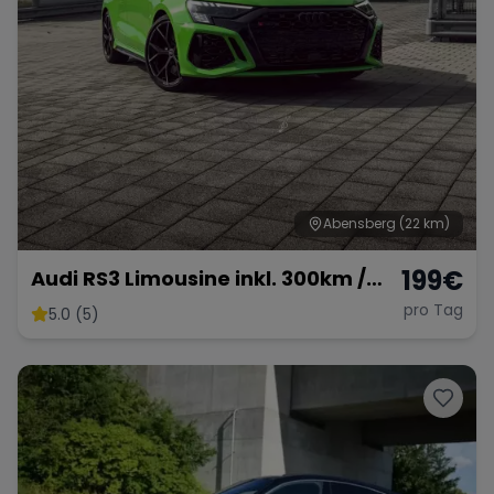
Abensberg
(22 km)
199
€
Audi RS3 Limousine inkl. 300km /
km frei möglich
pro Tag
5.0 (5)