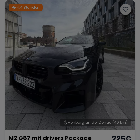
~1,4 Stunden
Vohburg an der Donau
(40 km)
225
€
M2 G87 mit drivers Package