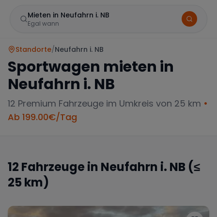
Mieten in Neufahrn i. NB
Egal wann
Standorte
/
Neufahrn i. NB
Sportwagen mieten in
Neufahrn i. NB
12
Premium Fahrzeuge im Umkreis von 25 km
•
Ab
199.00
€/Tag
Marke
12
Fahrzeuge in
Neufahrn i. NB
(≤
25 km)
Mercedes
BMW
Audi