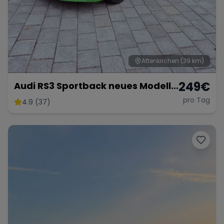
Attenkirchen
(39 km)
249
€
Audi RS3 Sportback neues Modell
2025
pro Tag
4.9 (37)