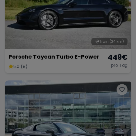
Train
(24 km)
449
€
Porsche Taycan Turbo E-Power
pro Tag
5.0 (8)