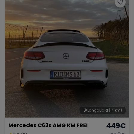
Porsche
Lamborghini
Ferrari
Wann
Zeitraum wählen
McLaren
Ford
Jaguar
Tesla
Chevrolet
Dodge
Bentley
Rolls Royce
Aston Martin
Langquaid
(14 km)
449
€
Mercedes C63s AMG KM FREI
Bugatti
Lotus
Maserati
pro Tag