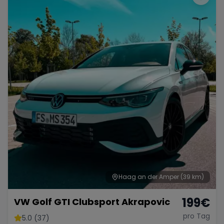
Haag an der Amper
(39 km)
199
€
VW Golf GTI Clubsport Akrapovic
pro Tag
5.0 (37)