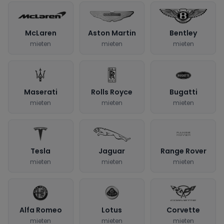
McLaren
Aston Martin
Bentley
mieten
mieten
mieten
Maserati
Rolls Royce
Bugatti
mieten
mieten
mieten
Tesla
Jaguar
Range Rover
mieten
mieten
mieten
Alfa Romeo
Lotus
Corvette
mieten
mieten
mieten