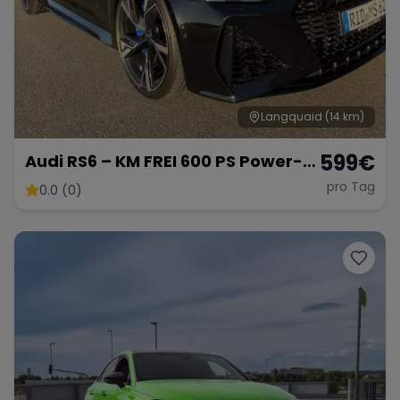
Langquaid
(14 km)
599
€
Audi RS6 – KM FREI 600 PS Power-
Kombi
pro Tag
0.0 (0)