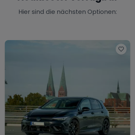
Porsche
Lamborghini
Ferrari
Hier sind die nächsten Optionen:
Wann
Zeitraum wählen
McLaren
Ford
Jaguar
Tesla
Chevrolet
Dodge
Bentley
Rolls Royce
Aston Martin
Bugatti
Lotus
Maserati