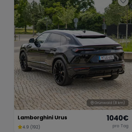
Grünwald
(8 km)
1040
€
Lamborghini Urus
pro Tag
4.9 (192)