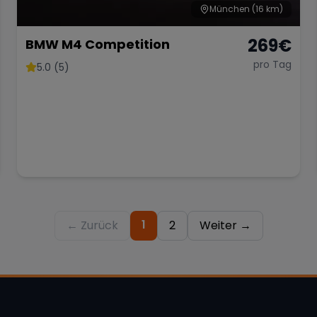
München
(16 km)
269
€
BMW M4 Competition
pro Tag
5.0 (5)
1
← Zurück
2
Weiter →