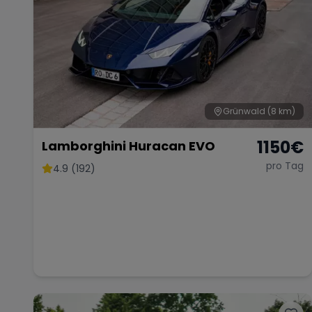
Grünwald
(8 km)
1150
€
Lamborghini Huracan EVO
pro Tag
4.9 (192)