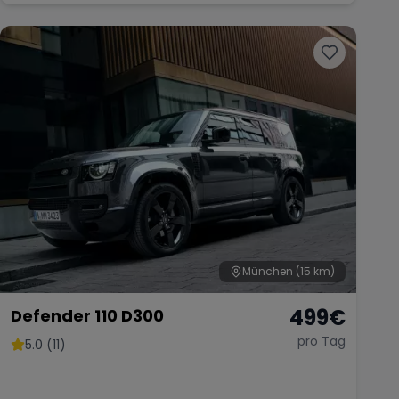
München
(15 km)
499
€
Defender 110 D300
pro Tag
5.0 (11)