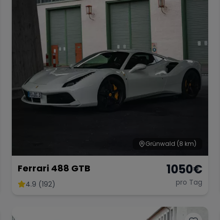
Grünwald
(8 km)
1050
€
Ferrari 488 GTB
pro Tag
4.9 (192)