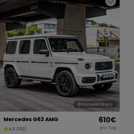
Grünwald
(8 km)
610
€
Mercedes G63 AMG
pro Tag
4.9 (192)