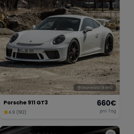
Grünwald
(8 km)
660
€
Porsche 911 GT3
pro Tag
4.9 (192)