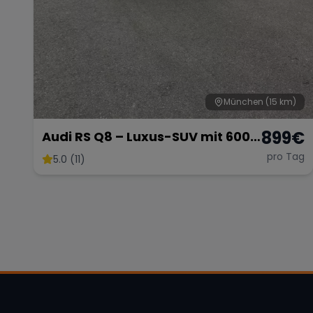
München
(15 km)
899
€
Audi RS Q8 – Luxus-SUV mit 600
PS
pro Tag
5.0 (11)