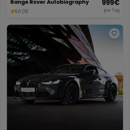
999
€
Range Rover Autobiography
pro Tag
5.0 (11)