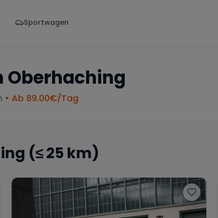
Sportwagen
Von - Bis
Marke
Wann
Alle Marken
n
Oberhaching
m
• Ab
89.00
€/Tag
ing
(≤ 25 km)