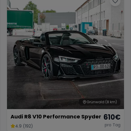
Grünwald
(8 km)
610
€
Audi R8 V10 Performance Spyder
pro Tag
4.9 (192)