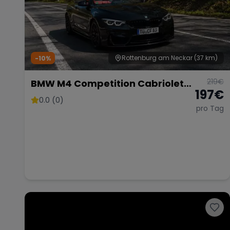
Rottenburg am Neckar
(37 km)
-10%
219
€
BMW M4 Competition Cabriolet
197
€
Vor Opf!!!
0.0 (0)
pro Tag