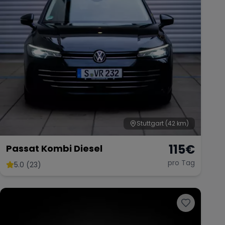
Stuttgart
(42 km)
115
€
Passat Kombi Diesel
pro Tag
5.0 (23)