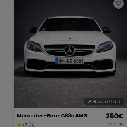
Fellbach
(47 km)
250
€
Mercedes-Benz C63s AMG
pro Tag
5.0 (6)