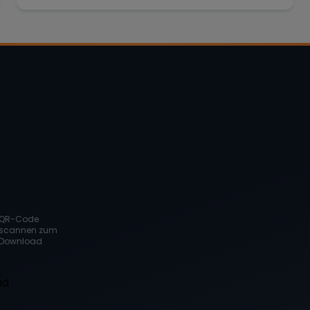
QR-Code
scannen zum
Download