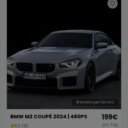
Waiblingen
(50 km)
199
€
BMW M2 COUPÉ 2024 | 460PS
pro Tag
5.0 (8)