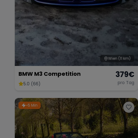
Wien
(11 km)
379
€
BMW M3 Competition
pro Tag
5.0 (66)
~5 Min