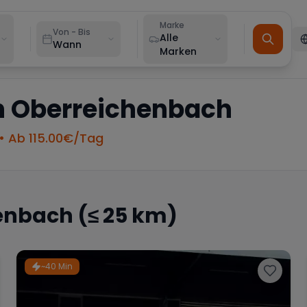
Marke
Von - Bis
Alle
Wann
Marken
n
Oberreichenbach
• Ab
115.00
€/Tag
enbach
(≤ 25 km)
~40 Min