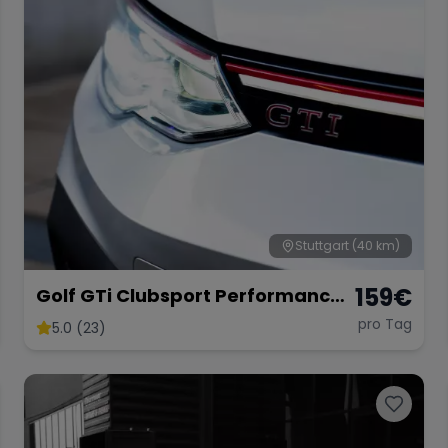
Stuttgart
(40 km)
159
€
Golf GTi Clubsport Performance
Paket
pro Tag
5.0 (23)