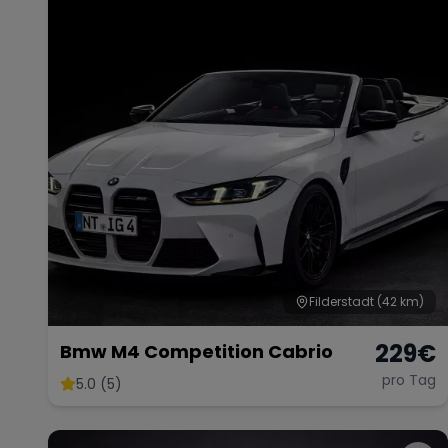
Filderstadt
(42 km)
229
€
Bmw M4 Competition Cabrio
pro Tag
5.0 (5)