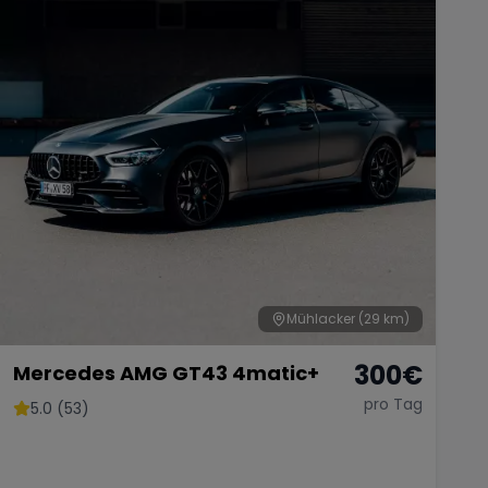
Mühlacker
(29 km)
300
€
Mercedes AMG GT43 4matic+
pro Tag
5.0 (53)