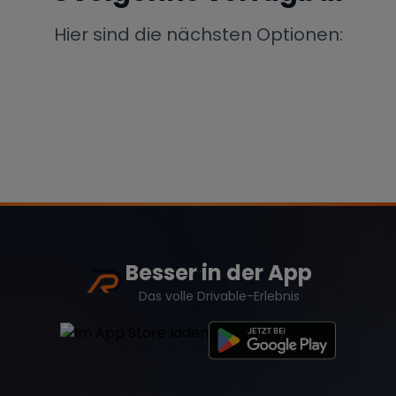
Porsche
Lamborghini
Ferrari
Hier sind die nächsten Optionen:
Wann
Zeitraum wählen
McLaren
Ford
Jaguar
Tesla
Chevrolet
Dodge
Besser in der App
Bentley
Rolls Royce
Aston Martin
Das volle Drivable-Erlebnis
Bugatti
Lotus
Maserati