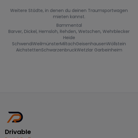
Weitere Städte, in denen du deinen Traumsportwagen
mieten kannst.
Bammental
Barver, Dickel, Hemsloh, Rehden, Wetschen, Wehrblecker
Heide
Schwendi
Weilmünster
Miltach
Geisenhausen
Wöllstein
Aichstetten
Schwarzenbruck
Wetzlar Garbeinheim
Drivable