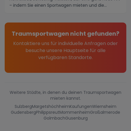
– indem Sie einen Sportwagen mieten und die
maleris...
Traumsportwagen nicht gefunden?
Kontaktiere uns für individuelle Anfragen oder
besuche unsere Hauptseite für alle
verfügbaren Standorte.
Weitere Städte, in denen du deinen Traumsportwagen
mieten kannst.
Sulzberg
Margetshöchheim
Kaufungen
Wiernsheim
Gudensberg
Philippsreut
Mommenheim
Großalmerode
Golmbach
Gusenburg