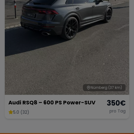
Nürnberg
(37 km)
350
€
Audi RSQ8 – 600 PS Power-SUV
pro Tag
5.0 (32)