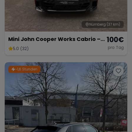
Nürnberg
(37 km)
100
€
Mini John Cooper Works Cabrio –
Fahrspaß Offenes Verdeck
pro Tag
5.0 (32)
~1,6 Stunden