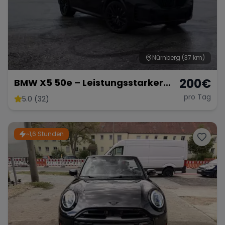
Range Rover
Corvette
Nürnberg
(37 km)
200
€
BMW X5 50e – Leistungsstarker
Hybrid-SUV mit 489 PS
pro Tag
5.0 (32)
~1,6 Stunden