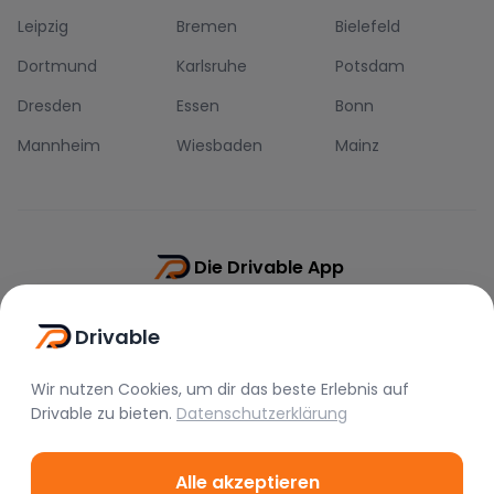
Leipzig
Bremen
Bielefeld
Dortmund
Karlsruhe
Potsdam
Dresden
Essen
Bonn
Mannheim
Wiesbaden
Mainz
Die Drivable App
Push-Benachrichtigungen
Drivable
Direkt-Chat
Schnellere Buchung
Wir nutzen Cookies, um dir das beste Erlebnis auf
Drivable
zu bieten.
Datenschutzerklärung
Alle akzeptieren