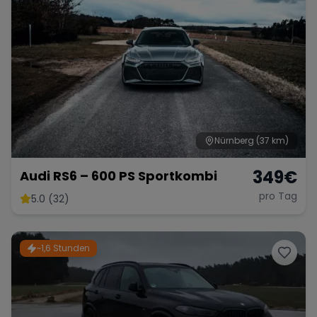
Porsche
Lamborghini
Ferrari
Wann
Zeitraum wählen
McLaren
Ford
Jaguar
Nürnberg
(37 km)
Tesla
Chevrolet
Dodge
349
€
Audi RS6 – 600 PS Sportkombi
pro Tag
5.0 (32)
Bentley
Rolls Royce
Aston Martin
~1,6 Stunden
Bugatti
Lotus
Maserati