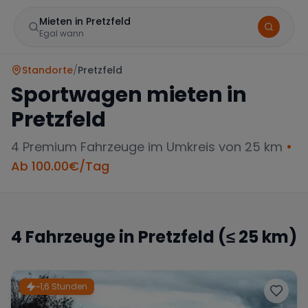
Mieten in Pretzfeld
Egal wann
Standorte
/
Pretzfeld
Sportwagen mieten in
Pretzfeld
4
Premium Fahrzeuge im Umkreis von 25 km
•
Ab
100.00
€/Tag
Marke
4
Fahrzeuge in
Pretzfeld
(≤ 25 km)
Mercedes
BMW
Audi
~1,6 Stunden