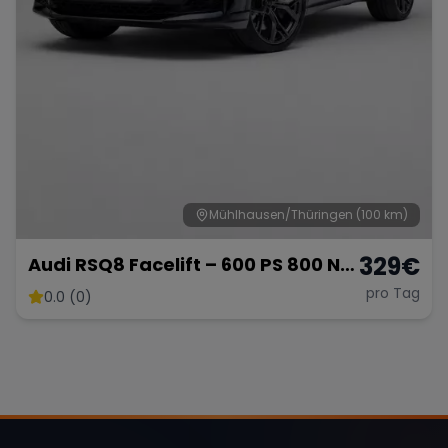
Range Rover
Corvette
Mühlhausen/Thüringen
(100 km)
329
€
Audi RSQ8 Facelift – 600 PS 800 NM
- SUV
pro Tag
0.0 (0)