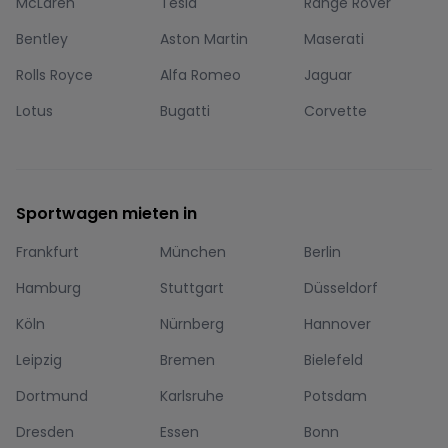
McLaren
Tesla
Range Rover
Bentley
Aston Martin
Maserati
Rolls Royce
Alfa Romeo
Jaguar
Lotus
Bugatti
Corvette
Sportwagen mieten in
Frankfurt
München
Berlin
Hamburg
Stuttgart
Düsseldorf
Köln
Nürnberg
Hannover
Leipzig
Bremen
Bielefeld
Dortmund
Karlsruhe
Potsdam
Dresden
Essen
Bonn