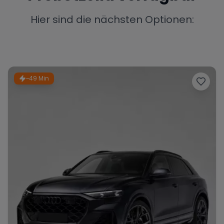
Porsche
Lamborghini
Ferrari
Hier sind die nächsten Optionen:
Wann
Zeitraum wählen
McLaren
Ford
Jaguar
~49 Min
Tesla
Chevrolet
Dodge
Bentley
Rolls Royce
Aston Martin
Bugatti
Lotus
Maserati