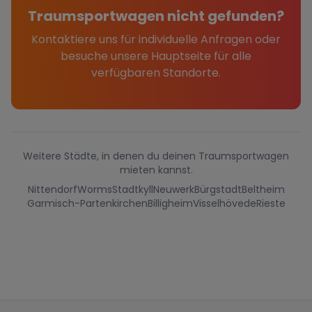
Traumsportwagen nicht gefunden?
Kontaktiere uns für individuelle Anfragen oder
besuche unsere Hauptseite für alle
verfügbaren Standorte.
Weitere Städte, in denen du deinen Traumsportwagen
mieten kannst.
Nittendorf
Worms
Stadtkyll
Neuwerk
Bürgstadt
Beltheim
Garmisch-Partenkirchen
Billigheim
Visselhövede
Rieste