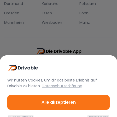
Dortmund
Karlsruhe
Potsdam
Dresden
Essen
Bonn
Mannheim
Wiesbaden
Mainz
Die Drivable App
Push-Benachrichtigungen
Drivable
Direkt-Chat
Schnellere Buchung
Wir nutzen Cookies, um dir das beste Erlebnis auf
Drivable
zu bieten.
Datenschutzerklärung
Alle akzeptieren
©
2026
Drivable.
Alle Rechte vorbehalten.
Nur notwendige
Einstellungen