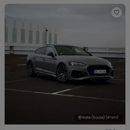
Porsche
Lamborghini
Ferrari
Wann
Zeitraum wählen
McLaren
Ford
Jaguar
Tesla
Chevrolet
Dodge
Bentley
Rolls Royce
Aston Martin
Halle (Saale)
(41 km)
Bugatti
Lotus
Maserati