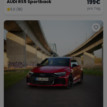
199
€
AUDI RS5 Sportback
pro Tag
5.0 (18)
Range Rover
Corvette