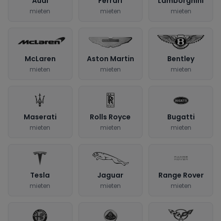
Audi
Ferrari
Lamborghini
mieten
mieten
mieten
McLaren
Aston Martin
Bentley
mieten
mieten
mieten
Maserati
Rolls Royce
Bugatti
mieten
mieten
mieten
Tesla
Jaguar
Range Rover
mieten
mieten
mieten