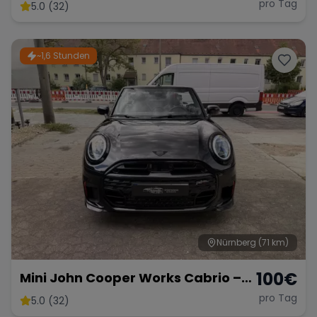
Hybrid-SUV mit 489 PS
pro Tag
5.0 (32)
~1,6 Stunden
Nürnberg
(71 km)
100
€
Mini John Cooper Works Cabrio –
Fahrspaß Offenes Verdeck
pro Tag
5.0 (32)