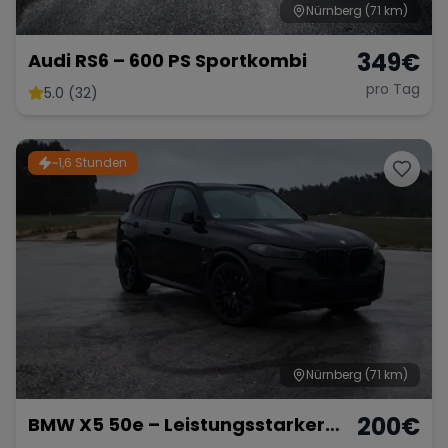
Nürnberg
(71 km)
349
€
Audi RS6 – 600 PS Sportkombi
pro Tag
5.0 (32)
~1,6 Stunden
Nürnberg
(71 km)
200
€
BMW X5 50e – Leistungsstarker