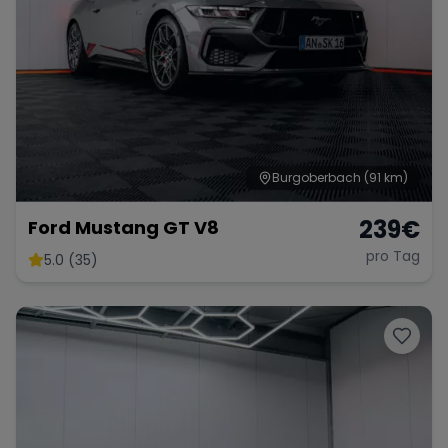
Burgoberbach
(91 km)
239
€
Ford Mustang GT V8
pro Tag
5.0 (35)