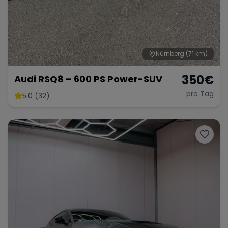
Nürnberg
(71 km)
350
€
Audi RSQ8 – 600 PS Power-SUV
pro Tag
5.0 (32)