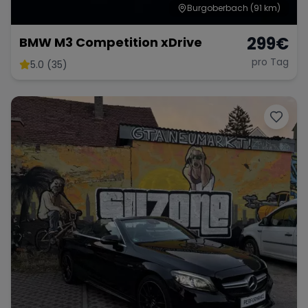
Burgoberbach
(91 km)
299
€
BMW M3 Competition xDrive
pro Tag
5.0 (35)