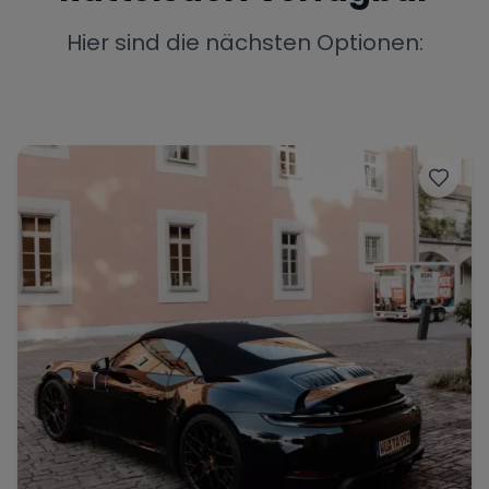
Porsche
Lamborghini
Ferrari
Hier sind die nächsten Optionen:
Wann
Zeitraum wählen
McLaren
Ford
Jaguar
Tesla
Chevrolet
Dodge
Bentley
Rolls Royce
Aston Martin
Bugatti
Lotus
Maserati