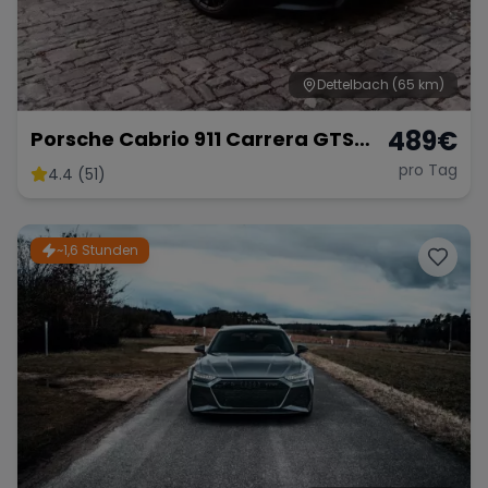
Dettelbach
(65 km)
Range Rover
Corvette
489
€
Porsche Cabrio 911 Carrera GTS
mieten
pro Tag
4.4 (51)
~1,6 Stunden