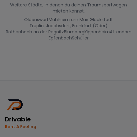
Weitere Städte, in denen du deinen Traumsportwagen
mieten kannst.
Oldenswort
Mühlheim am Main
Glückstadt
Treplin, Jacobsdorf, Frankfurt (Oder)
Röthenbach an der Pegnitz
Blumberg
Kippenheim
Attendorn
Epfenbach
Schüller
Drivable
Rent A Feeling