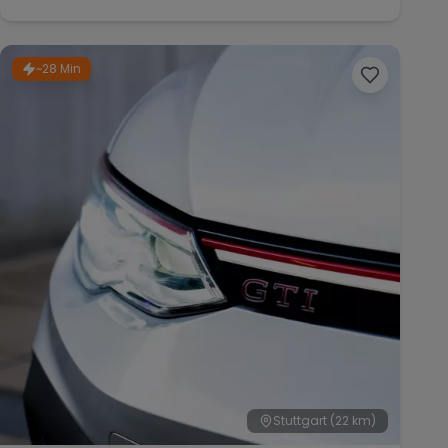
~28 Min
Stuttgart
(22 km)