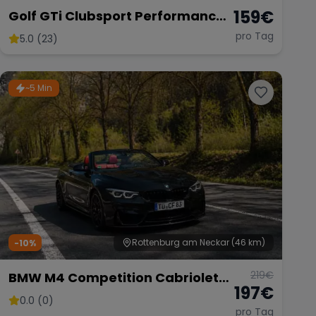
159
€
Golf GTi Clubsport Performance
Paket
pro Tag
5.0 (23)
~5 Min
Rottenburg am Neckar
(46 km)
-10%
219
€
BMW M4 Competition Cabriolet
197
€
Vor Opf!!!
0.0 (0)
pro Tag