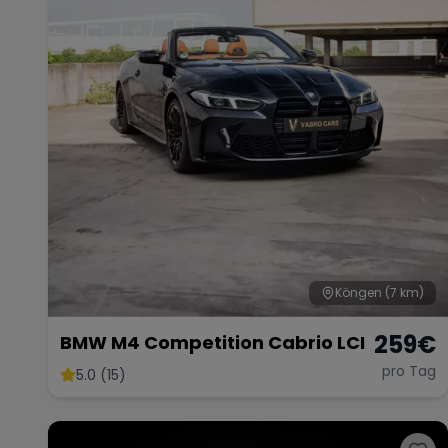
Köngen
(7 km)
259
€
BMW M4 Competition Cabrio LCI
pro Tag
5.0 (15)