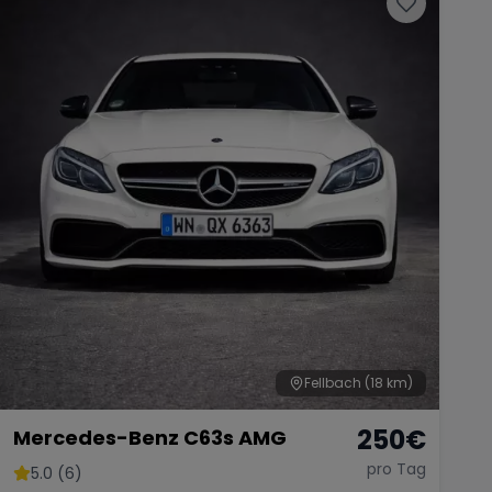
Fellbach
(18 km)
250
€
Mercedes-Benz C63s AMG
pro Tag
5.0 (6)