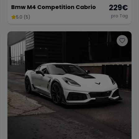
229
€
Bmw M4 Competition Cabrio
pro Tag
5.0 (5)