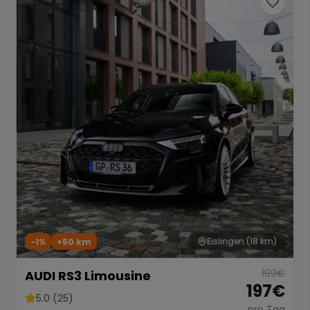
Eislingen
(18 km)
-1%
+
50
km
199
€
AUDI RS3 Limousine
197
€
5.0 (25)
pro Tag