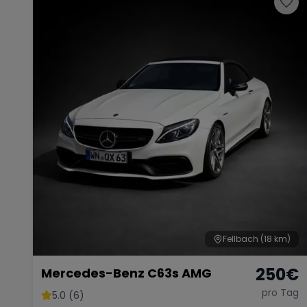
Fellbach
(18 km)
250
€
Mercedes-Benz C63s AMG
pro Tag
5.0 (6)