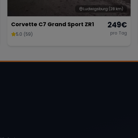
Ludwigsburg
(28 km)
249
€
Corvette C7 Grand Sport ZR1
pro Tag
5.0 (59)