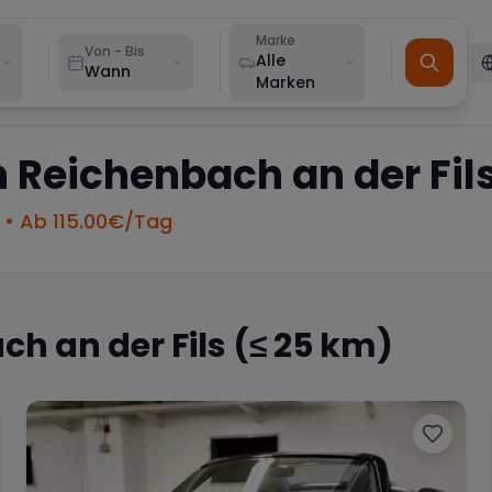
Marke
Von - Bis
Alle
Wann
Marken
n
Reichenbach an der Fil
• Ab
115.00
€/Tag
h an der Fils
(≤ 25 km)