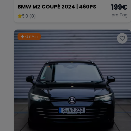
199
€
BMW M2 COUPÉ 2024 | 460PS
pro Tag
5.0 (8)
~28 Min