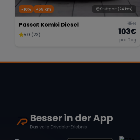
Stuttgart
(24 km)
-10%
+
55
km
115
€
Passat Kombi Diesel
103
€
5.0 (23)
pro Tag
Besser in der App
Das volle Drivable-Erlebnis