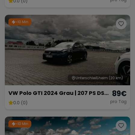
0.0 (0)
~10 Min
Range Rover
Corvette
Unterschleißheim
(20 km)
89
€
VW Polo GTI 2024 Grau | 207 PS DSG
Automatik | Ab 89 € pro Tag
pro Tag
0.0 (0)
~10 Min