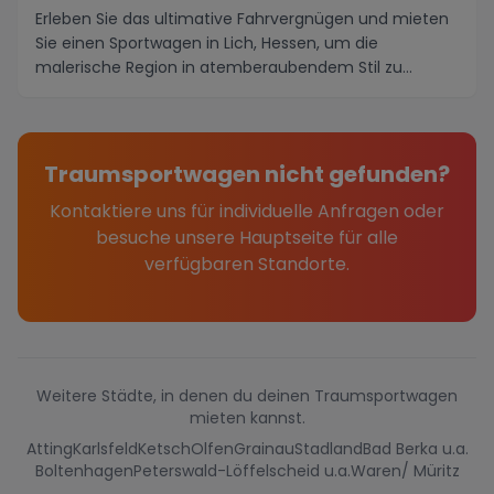
Erleben Sie das ultimative Fahrvergnügen und mieten
Sie einen Sportwagen in Lich, Hessen, um die
malerische Region in atemberaubendem Stil zu
erkunden...
Traumsportwagen nicht gefunden?
Kontaktiere uns für individuelle Anfragen oder
besuche unsere Hauptseite für alle
verfügbaren Standorte.
Weitere Städte, in denen du deinen Traumsportwagen
mieten kannst.
Atting
Karlsfeld
Ketsch
Olfen
Grainau
Stadland
Bad Berka u.a.
Boltenhagen
Peterswald-Löffelscheid u.a.
Waren/ Müritz