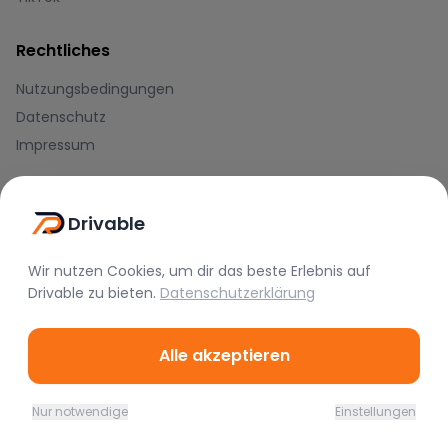
Rechtliches
Nutzungsbedingungen
Datenschutz
Impressum
Blog
Drivable
Journal
Hilfe-Center
Wir nutzen Cookies, um dir das beste Erlebnis auf
Drivable
zu bieten.
Datenschutzerklärung
Zahlungsmethoden
Alle akzeptieren
Nur notwendige
Einstellungen
Home
Favoriten
Mieten
Chat
Profil