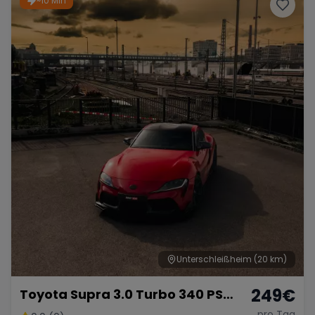
~10 Min
Porsche
Lamborghini
Ferrari
Wann
Zeitraum wählen
McLaren
Ford
Jaguar
Tesla
Chevrolet
Dodge
Bentley
Rolls Royce
Aston Martin
Unterschleißheim
(20 km)
249
€
Toyota Supra 3.0 Turbo 340 PS
Bugatti
Lotus
Maserati
Sportwagen Premium
pro Tag