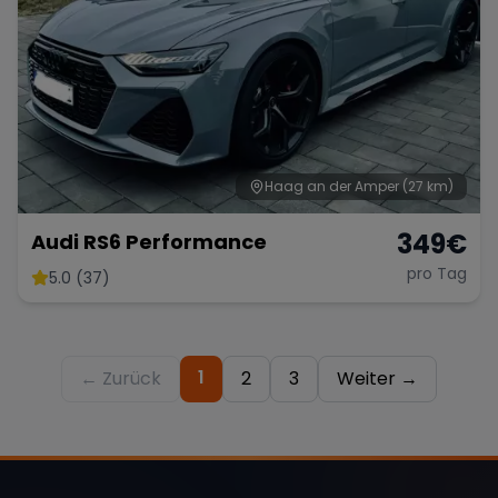
Haag an der Amper
(27 km)
349
€
Audi RS6 Performance
pro Tag
5.0 (37)
1
← Zurück
2
3
Weiter →