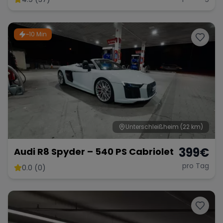
~10 Min
Unterschleißheim
(22 km)
399
€
Audi R8 Spyder – 540 PS Cabriolet
pro Tag
0.0 (0)