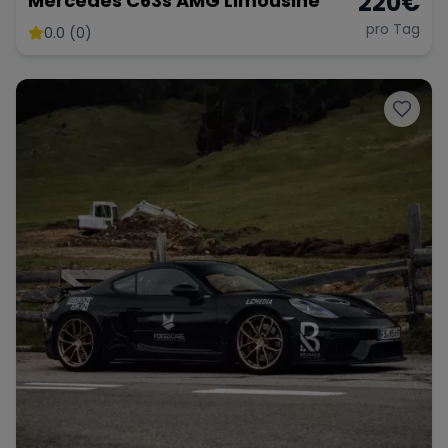
220
€
Mercedes C63s AMG Limousine
pro Tag
0.0 (0)