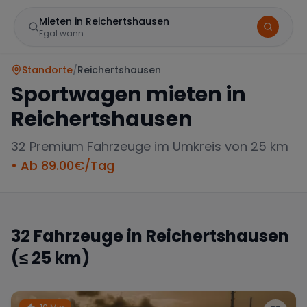
Mieten in Reichertshausen
Egal wann
Standorte
/
Reichertshausen
Sportwagen mieten in
Reichertshausen
32
Premium Fahrzeuge im Umkreis von 25 km
• Ab
89.00
€/Tag
Marke
32
Fahrzeuge in
Reichertshausen
(≤ 25 km)
Mercedes
BMW
Audi