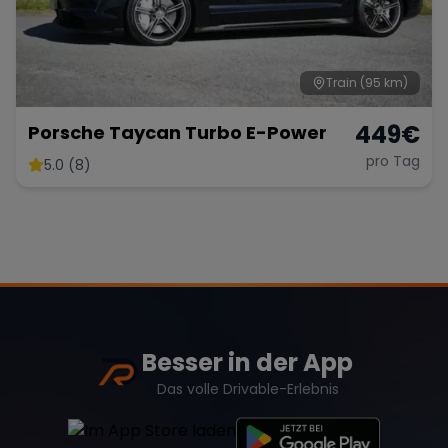
Train
(95 km)
449
€
Porsche Taycan Turbo E-Power
pro Tag
5.0 (8)
Besser in der App
Das volle Drivable-Erlebnis