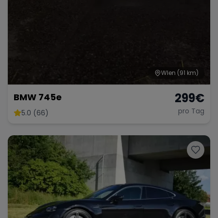
WIen
(91 km)
299
€
BMW 745e
pro Tag
5.0 (66)