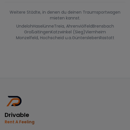
Weitere Städte, in denen du deinen Traumsportwagen
mieten kannst.
Undeloh
Haselünne
Treia, Ahrenviölfeld
Brensbach
Großaitingen
Katzwinkel (Sieg)
Viernheim
Monzelfeld, Hochscheid u.a.
Güntersleben
Rastatt
Drivable
Rent A Feeling