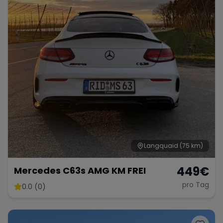
Langquaid
(75 km)
449
€
Mercedes C63s AMG KM FREI
pro Tag
0.0 (0)