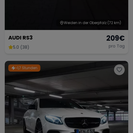
Weiden in der Oberpfalz
(72 km)
Range Rover
Corvette
209
€
AUDI RS3
pro Tag
5.0 (38)
~1,7 Stunden