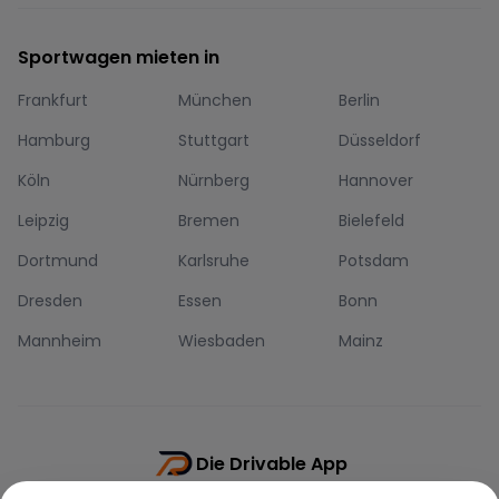
Sportwagen mieten in
Frankfurt
München
Berlin
Hamburg
Stuttgart
Düsseldorf
Köln
Nürnberg
Hannover
Leipzig
Bremen
Bielefeld
Dortmund
Karlsruhe
Potsdam
Dresden
Essen
Bonn
Mannheim
Wiesbaden
Mainz
Die Drivable App