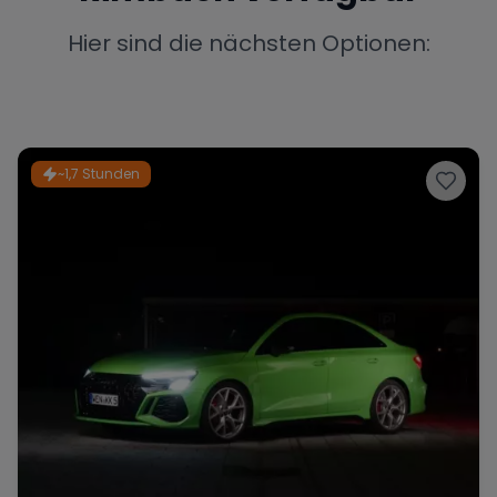
Porsche
Lamborghini
Ferrari
Hier sind die nächsten Optionen:
Wann
Zeitraum wählen
McLaren
Ford
Jaguar
~1,7 Stunden
Tesla
Chevrolet
Dodge
Bentley
Rolls Royce
Aston Martin
Bugatti
Lotus
Maserati