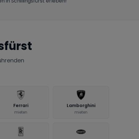
 in Schillingsfürst erleben!
sfürst
ührenden
Ferrari
Lamborghini
mieten
mieten