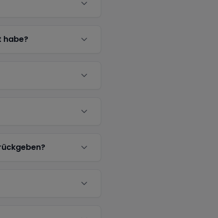
t habe?
urückgeben?