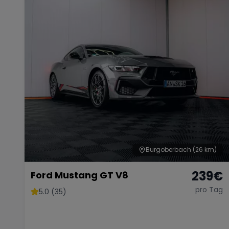
Burgoberbach
(26 km)
239
€
Ford Mustang GT V8
pro Tag
5.0 (35)