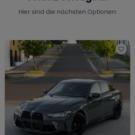
Porsche
Lamborghini
Ferrari
Hier sind die nächsten Optionen:
Wann
Zeitraum wählen
McLaren
Ford
Jaguar
Tesla
Chevrolet
Dodge
Bentley
Rolls Royce
Aston Martin
Bugatti
Lotus
Maserati