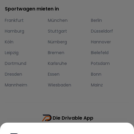
Sportwagen mieten in
Frankfurt
München
Berlin
Hamburg
Stuttgart
Düsseldorf
Köln
Nürnberg
Hannover
Leipzig
Bremen
Bielefeld
Dortmund
Karlsruhe
Potsdam
Dresden
Essen
Bonn
Mannheim
Wiesbaden
Mainz
Die Drivable App
Push-Benachrichtigungen