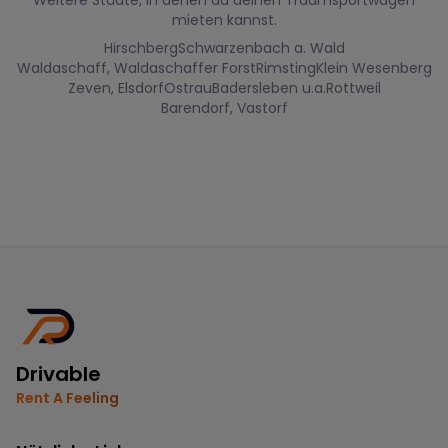
Weitere Städte, in denen du deinen Traumsportwagen
mieten kannst.
Hirschberg
Schwarzenbach a. Wald
Waldaschaff, Waldaschaffer Forst
Rimsting
Klein Wesenberg
Zeven, Elsdorf
Ostrau
Badersleben u.a.
Rottweil
Barendorf, Vastorf
Drivable
Rent A Feeling