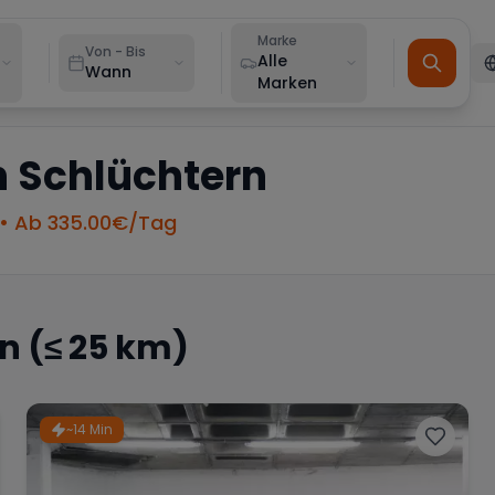
Marke
Von - Bis
Alle
Wann
Marken
n
Schlüchtern
• Ab
335.00
€/Tag
rn
(≤ 25 km)
~14 Min