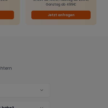
Ganztag ab 499€
Jetzt anfragen
chtern
t habe?