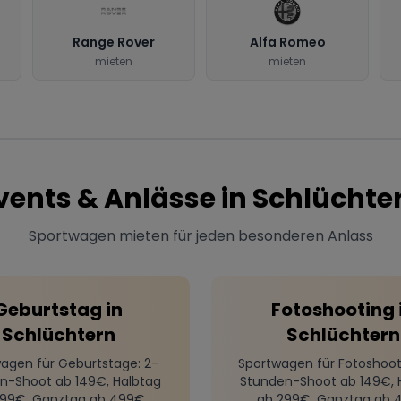
Range Rover
Alfa Romeo
mieten
mieten
vents & Anlässe in
Schlüchte
Sportwagen mieten für jeden besonderen Anlass
Geburtstag
in
Fotoshooting
Schlüchtern
Schlüchtern
agen für Geburtstage
: 2-
Sportwagen für Fotoshoot
n-Shoot ab 149€, Halbtag
Stunden-Shoot ab 149€, 
299€, Ganztag ab 499€
ab 299€, Ganztag ab 