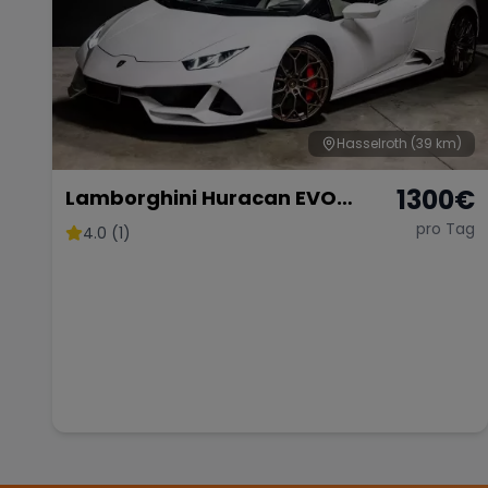
Hasselroth
(39 km)
1300
€
Lamborghini Huracan EVO
Spider
pro Tag
4.0 (1)