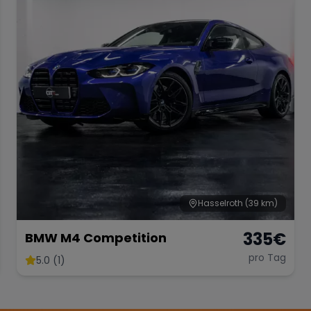
Hasselroth
(39 km)
335
€
BMW M4 Competition
pro Tag
5.0 (1)