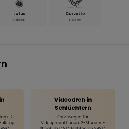
Lotus
Corvette
mieten
mieten
rn
in
Videodreh
in
Schlüchtern
ings
: 2-
Sportwagen für
Halbtag
Videoproduktionen
: 2-Stunden-
499€
Shoot ab 149€, Halbtag ab 299€,