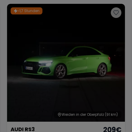
~1,7 Stunden
Weiden in der Oberpfalz
(91 km)
209
€
AUDI RS3