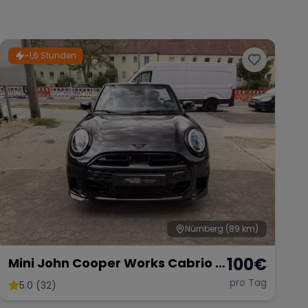
~1,6 Stunden
Nürnberg
(89 km)
100
€
Mini John Cooper Works Cabrio –
Fahrspaß Offenes Verdeck
pro Tag
5.0 (32)