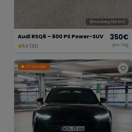
Nürnberg
(89 km)
350
€
Audi RSQ8 – 600 PS Power-SUV
pro Tag
5.0 (32)
~1,7 Stunden