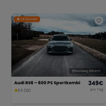
~1,6 Stunden
Nürnberg
(89 km)
349
€
Audi RS6 – 600 PS Sportkombi
pro Tag
5.0 (32)