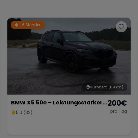
~1,6 Stunden
Nürnberg
(89 km)
200
€
BMW X5 50e – Leistungsstarker
Hybrid-SUV mit 489 PS
pro Tag
5.0 (32)