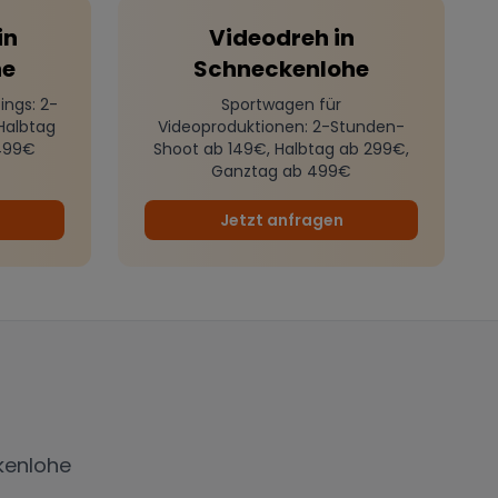
in
Videodreh
in
he
Schneckenlohe
ings
: 2-
Sportwagen für
Halbtag
Videoproduktionen
: 2-Stunden-
499€
Shoot ab 149€, Halbtag ab 299€,
Ganztag ab 499€
Jetzt anfragen
kenlohe