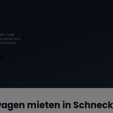
QR-Code
scannen zum
Download
agen mieten in
Schneck