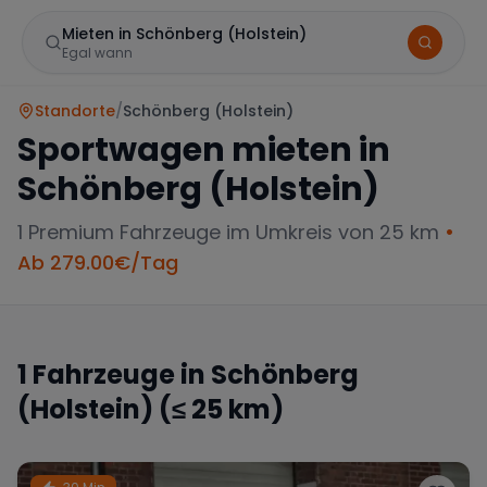
Mieten in Schönberg (Holstein)
Egal wann
Standorte
/
Schönberg (Holstein)
Sportwagen mieten in
Schönberg (Holstein)
1
Premium Fahrzeuge im Umkreis von 25 km
•
Ab
279.00
€/Tag
Marke
1
Fahrzeuge in
Schönberg
(Holstein)
(≤ 25 km)
Mercedes
BMW
Audi