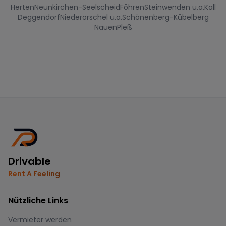
Herten
Neunkirchen-Seelscheid
Föhren
Steinwenden u.a.
Kall
Deggendorf
Niederorschel u.a.
Schönenberg-Kübelberg
Nauen
Pleß
Drivable
Rent A Feeling
Nützliche Links
Vermieter werden