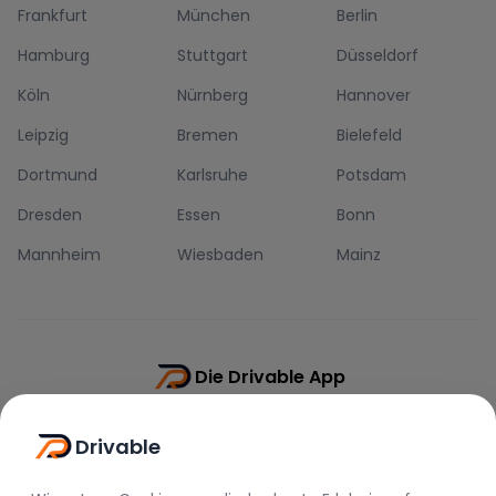
Frankfurt
München
Berlin
Hamburg
Stuttgart
Düsseldorf
Köln
Nürnberg
Hannover
Leipzig
Bremen
Bielefeld
Dortmund
Karlsruhe
Potsdam
Dresden
Essen
Bonn
Mannheim
Wiesbaden
Mainz
Die Drivable App
Push-Benachrichtigungen
Drivable
Direkt-Chat
Schnellere Buchung