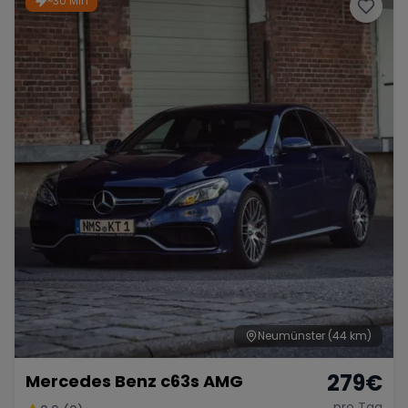
~30 Min
Porsche
Lamborghini
Ferrari
Wann
Zeitraum wählen
McLaren
Ford
Jaguar
Tesla
Chevrolet
Dodge
Bentley
Rolls Royce
Aston Martin
Neumünster
(44 km)
279
€
Mercedes Benz c63s AMG
Bugatti
Lotus
Maserati
pro Tag