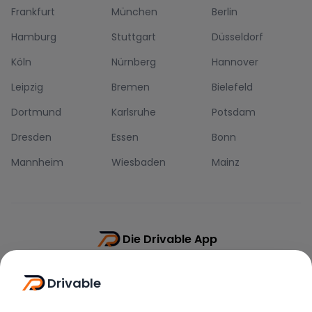
Frankfurt
München
Berlin
Hamburg
Stuttgart
Düsseldorf
Köln
Nürnberg
Hannover
Leipzig
Bremen
Bielefeld
Dortmund
Karlsruhe
Potsdam
Dresden
Essen
Bonn
Mannheim
Wiesbaden
Mainz
Die Drivable App
Push-Benachrichtigungen
Drivable
Direkt-Chat
Schnellere Buchung