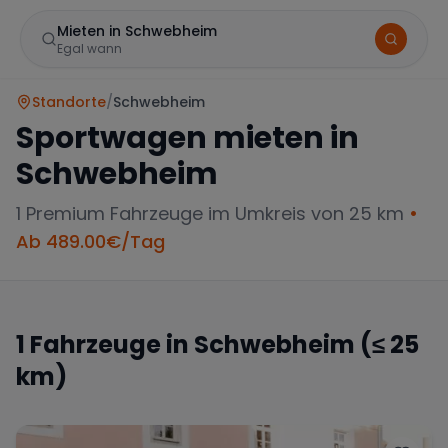
Mieten in Schwebheim
Egal wann
Standorte
/
Schwebheim
Sportwagen mieten in
Schwebheim
1
Premium Fahrzeuge im Umkreis von 25 km
•
Ab
489.00
€/Tag
Marke
1
Fahrzeuge in
Schwebheim
(≤ 25
km)
Mercedes
BMW
Audi