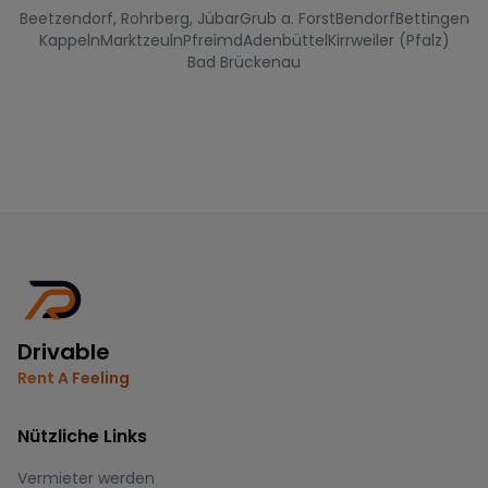
Beetzendorf, Rohrberg, Jübar
Grub a. Forst
Bendorf
Bettingen
Kappeln
Marktzeuln
Pfreimd
Adenbüttel
Kirrweiler (Pfalz)
Bad Brückenau
Drivable
Rent A Feeling
Nützliche Links
Vermieter werden