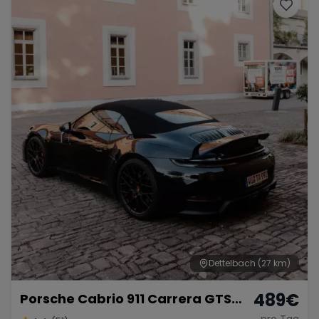
Porsche
Lamborghini
Ferrari
Wann
Zeitraum wählen
McLaren
Ford
Jaguar
Tesla
Chevrolet
Dodge
Bentley
Rolls Royce
Aston Martin
Dettelbach
(27 km)
489
€
Porsche Cabrio 911 Carrera GTS
Bugatti
Lotus
Maserati
mieten
pro Tag