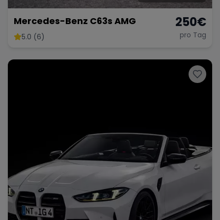
250
€
Mercedes-Benz C63s AMG
pro Tag
5.0 (6)