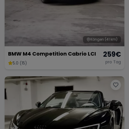
Köngen
(41 km)
259
€
BMW M4 Competition Cabrio LCI
pro Tag
5.0 (15)