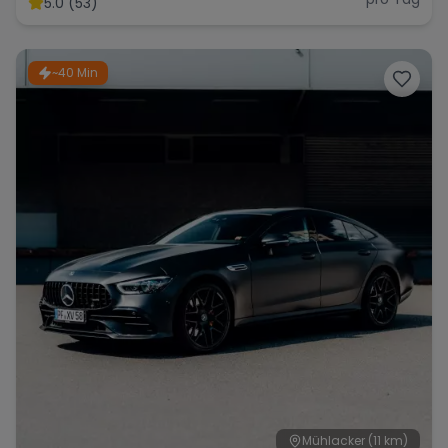
5.0 (53)
~40 Min
Range Rover
Corvette
Mühlacker
(11 km)