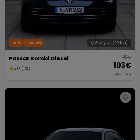
Stuttgart
(20 km)
-10%
+
55
km
115
€
Passat Kombi Diesel
103
€
5.0 (23)
pro Tag