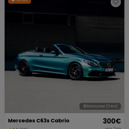
~40 Min
Porsche
Lamborghini
Ferrari
Wann
Zeitraum wählen
McLaren
Ford
Jaguar
Tesla
Chevrolet
Dodge
Bentley
Rolls Royce
Aston Martin
Mühlacker
(11 km)
300
€
Mercedes C63s Cabrio
Bugatti
Lotus
Maserati
pro Tag