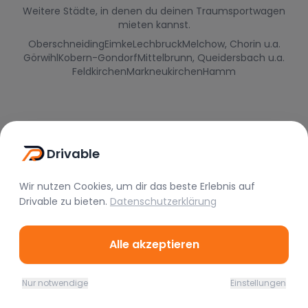
Weitere Städte, in denen du deinen Traumsportwagen
mieten kannst.
Oberschneiding
Eimke
Lechbruck
Melchow, Chorin u.a.
Görwihl
Kobern-Gondorf
Mittelbrunn, Queidersbach u.a.
Feldkirchen
Markneukirchen
Hamm
Drivable
Wir nutzen Cookies, um dir das beste Erlebnis auf
Drivable
zu bieten.
Datenschutzerklärung
Alle akzeptieren
Drivable
Rent A Feeling
Nur notwendige
Einstellungen
Home
Favoriten
Mieten
Chat
Profil
Nützliche Links