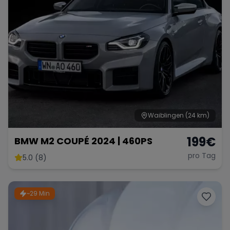
Waiblingen
(24 km)
199
€
BMW M2 COUPÉ 2024 | 460PS
pro Tag
5.0 (8)
~29 Min