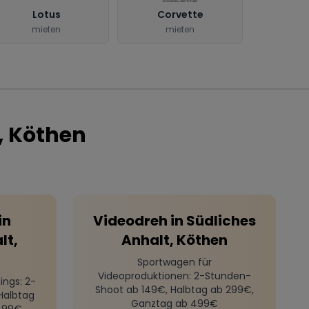
Lotus
Corvette
mieten
mieten
, Köthen
in
Videodreh
in
Südliches
lt,
Anhalt, Köthen
Sportwagen für
Videoproduktionen
: 2-Stunden-
ings
: 2-
Shoot ab 149€, Halbtag ab 299€,
Halbtag
Ganztag ab 499€
499€