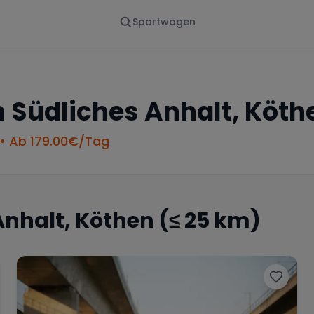
Sportwagen
Von - Bis
Marke
en
Wann
Alle Marken
n
Südliches Anhalt, Köth
• Ab
179.00
€/Tag
Anhalt, Köthen
(≤ 25 km)