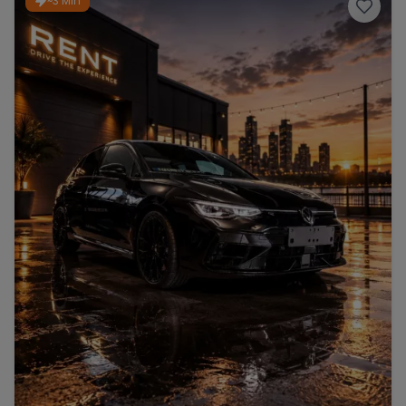
~3 Min
Porsche
Lamborghini
Ferrari
Wann
Zeitraum wählen
McLaren
Ford
Jaguar
Tesla
Chevrolet
Dodge
Bentley
Rolls Royce
Aston Martin
Bugatti
Lotus
Maserati