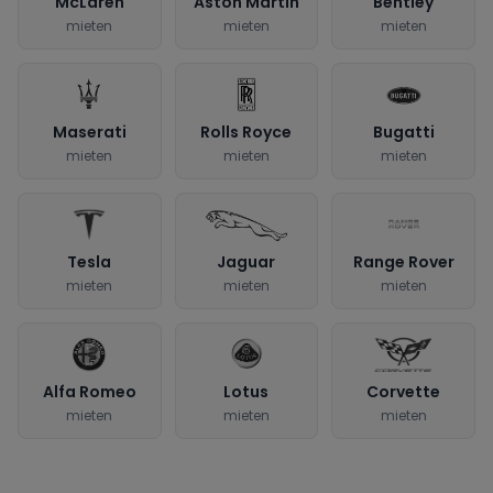
McLaren
Aston Martin
Bentley
mieten
mieten
mieten
Maserati
Rolls Royce
Bugatti
mieten
mieten
mieten
Tesla
Jaguar
Range Rover
mieten
mieten
mieten
Alfa Romeo
Lotus
Corvette
mieten
mieten
mieten