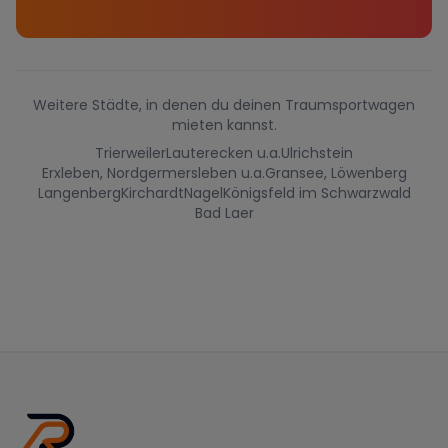
Weitere Städte, in denen du deinen Traumsportwagen
mieten kannst.
Trierweiler
Lauterecken u.a.
Ulrichstein
Erxleben, Nordgermersleben u.a.
Gransee, Löwenberg
Langenberg
Kirchardt
Nagel
Königsfeld im Schwarzwald
Bad Laer