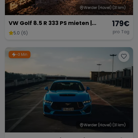
Werder (Havel)
(31 km)
179
€
VW Golf 8.5 R 333 PS mieten |
Range Rover
Corvette
Akrapovič | 4Motion | Panorama |
pro Tag
5.0 (6)
AHK
~3 Min
Werder (Havel)
(31 km)