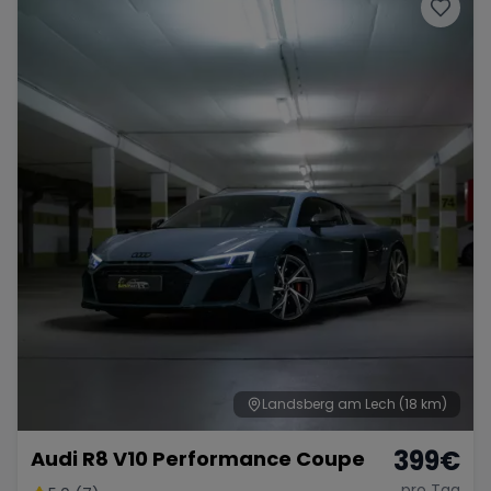
Porsche
Lamborghini
Ferrari
Wann
Zeitraum wählen
McLaren
Ford
Jaguar
Tesla
Chevrolet
Dodge
Bentley
Rolls Royce
Aston Martin
Landsberg am Lech
(18 km)
399
€
Audi R8 V10 Performance Coupe
Bugatti
Lotus
Maserati
pro Tag