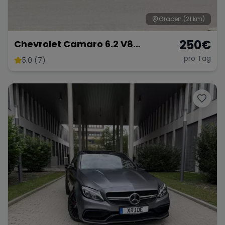
Graben
(21 km)
250
€
Chevrolet Camaro 6.2 V8
Customkingz
pro Tag
5.0 (7)