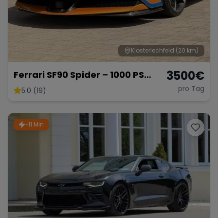
Klosterlechfeld
(20 km)
3500
€
Ferrari SF90 Spider – 1000 PS
Supersportwagen
pro Tag
5.0 (19)
~11 Min