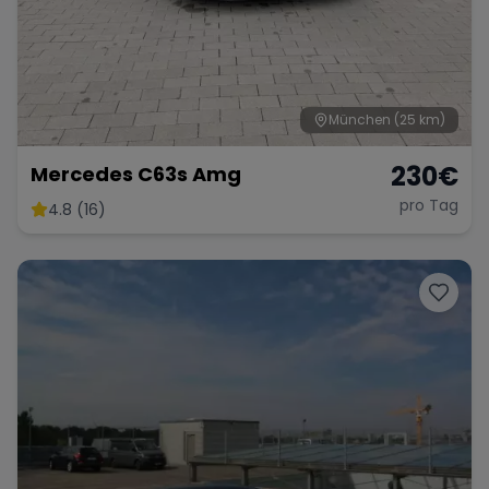
München
(25 km)
230
€
Mercedes C63s Amg
pro Tag
4.8 (16)