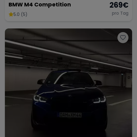
269
€
BMW M4 Competition
pro Tag
5.0 (5)