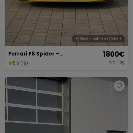
Klosterlechfeld
(20 km)
1800
€
Ferrari F8 Spider –
Atemberaubendes Cabrio
pro Tag
5.0 (19)