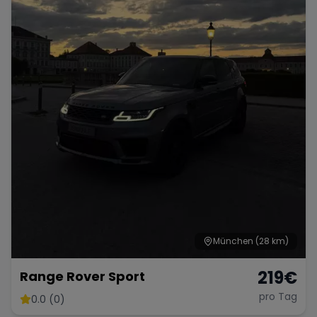
München
(28 km)
219
€
Range Rover Sport
pro Tag
0.0 (0)