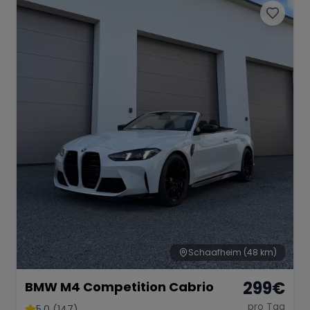
Schaafheim
(48 km)
299
€
BMW M4 Competition Cabrio
pro Tag
5.0 (147)