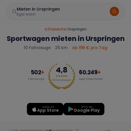
Mieten in Urspringen
Egal wann
Standorte
/
Urspringen
Sportwagen mieten in Urspringen
10
Fahrzeuge
·
25 km
·
ab 199 € pro Tag
4,8
502
+
60.249
+
Fahrzeuge
App-Downloads
Marke
194
Bewertungen
LADEN IM
JETZT BEI
Mercedes
BMW
Audi
App Store
Google Play