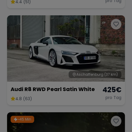
mieten
pro Tag
4.4 (51)
Range Rover
Corvette
Aschaffenburg
(37 km)
425
€
Audi R8 RWD Pearl Satin White
pro Tag
4.8 (63)
~45 Min