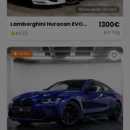
Hasselroth
(50 km)
1300
€
Lamborghini Huracan EVO
Spider
pro Tag
4.0 (1)
~10 Min