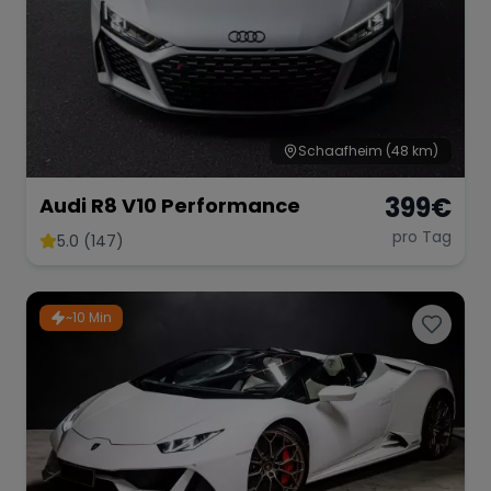
Schaafheim
(48 km)
399
€
Audi R8 V10 Performance
pro Tag
5.0 (147)
~10 Min