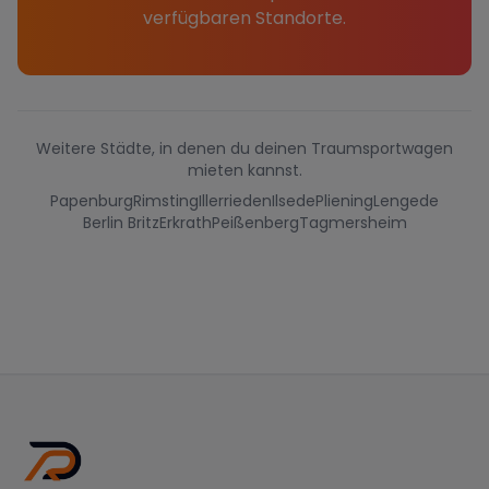
verfügbaren Standorte.
Weitere Städte, in denen du deinen Traumsportwagen
mieten kannst.
Papenburg
Rimsting
Illerrieden
Ilsede
Pliening
Lengede
Berlin Britz
Erkrath
Peißenberg
Tagmersheim