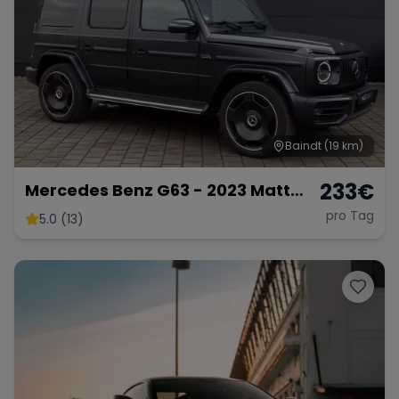
Range Rover
Corvette
Baindt
(19 km)
233
€
Mercedes Benz G63 - 2023 Matt
Schwarz
pro Tag
5.0 (13)