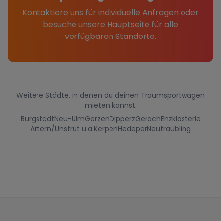
Kontaktiere uns für individuelle Anfragen oder
besuche unsere Hauptseite für alle
verfügbaren Standorte.
Weitere Städte, in denen du deinen Traumsportwagen
mieten kannst.
Burgstädt
Neu-Ulm
Gerzen
Dipperz
Gerach
Enzklösterle
Artern/Unstrut u.a.
Kerpen
Hedeper
Neutraubling