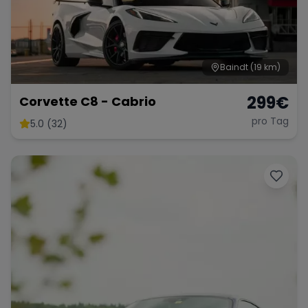
Baindt
(19 km)
299
€
Corvette C8 - Cabrio
pro Tag
5.0 (32)