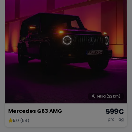
Helsa
(22 km)
599
€
Mercedes G63 AMG
pro Tag
5.0 (54)