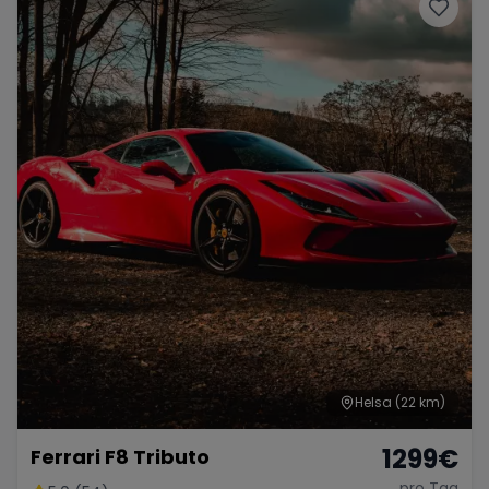
Porsche
Lamborghini
Ferrari
Wann
Zeitraum wählen
McLaren
Ford
Jaguar
Tesla
Chevrolet
Dodge
Bentley
Rolls Royce
Aston Martin
Helsa
(22 km)
1299
€
Ferrari F8 Tributo
Bugatti
Lotus
Maserati
pro Tag