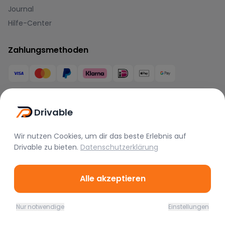
Journal
Hilfe-Center
Zahlungsmethoden
Drivable
Marken
Wir nutzen Cookies, um dir das beste Erlebnis auf
Drivable
zu bieten.
Datenschutzerklärung
BMW
Mercedes
Audi
Porsche
Lamborghini
Ferrari
Alle akzeptieren
McLaren
Tesla
Range Rover
Bentley
Aston Martin
Maserati
Nur notwendige
Einstellungen
Home
Favoriten
Mieten
Chat
Profil
Rolls Royce
Alfa Romeo
Jaguar