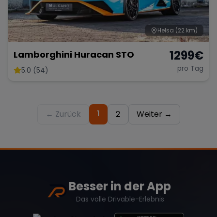
Helsa
(22 km)
1299
€
Lamborghini Huracan STO
pro Tag
5.0 (54)
1
← Zurück
2
Weiter →
Besser in der App
Das volle Drivable-Erlebnis