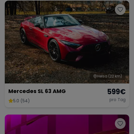
Helsa
(22 km)
599
€
Mercedes SL 63 AMG
pro Tag
5.0 (54)