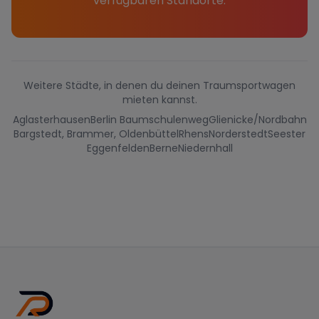
verfügbaren Standorte.
Weitere Städte, in denen du deinen Traumsportwagen
mieten kannst.
Aglasterhausen
Berlin Baumschulenweg
Glienicke/Nordbahn
Bargstedt, Brammer, Oldenbüttel
Rhens
Norderstedt
Seester
Eggenfelden
Berne
Niedernhall