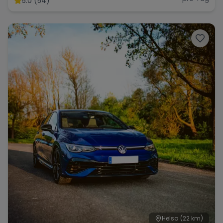
5.0 (54)
Helsa
(22 km)