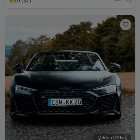
5.0 (54)
Range Rover
Corvette
Helsa
(22 km)