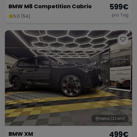
599
€
BMW M8 Competition Cabrio
pro Tag
5.0 (54)
Helsa
(22 km)
499
€
BMW XM