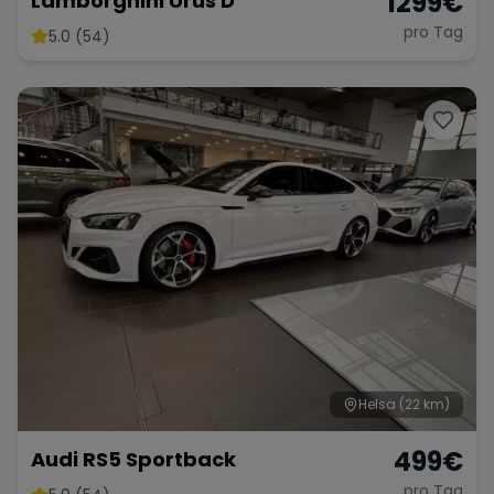
1299
€
Lamborghini Urus D
pro Tag
5.0 (54)
Helsa
(22 km)
499
€
Audi RS5 Sportback
pro Tag