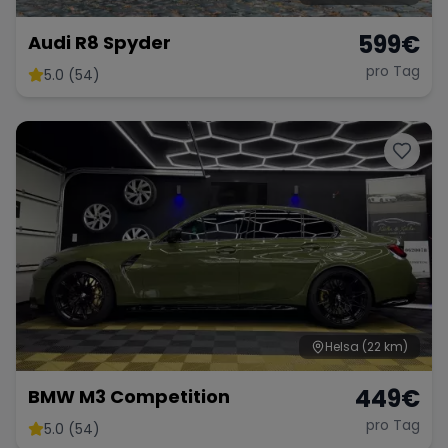
599
€
Audi R8 Spyder
pro Tag
5.0 (54)
Helsa
(22 km)
449
€
BMW M3 Competition
pro Tag
5.0 (54)