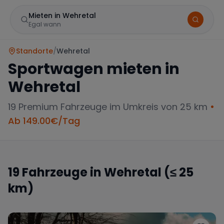
Mieten in Wehretal
Egal wann
Standorte
/
Wehretal
Sportwagen mieten in
Wehretal
19
Premium Fahrzeuge im Umkreis von 25 km
•
Ab
149.00
€/Tag
Marke
19
Fahrzeuge in
Wehretal
(≤ 25
km)
Mercedes
BMW
Audi