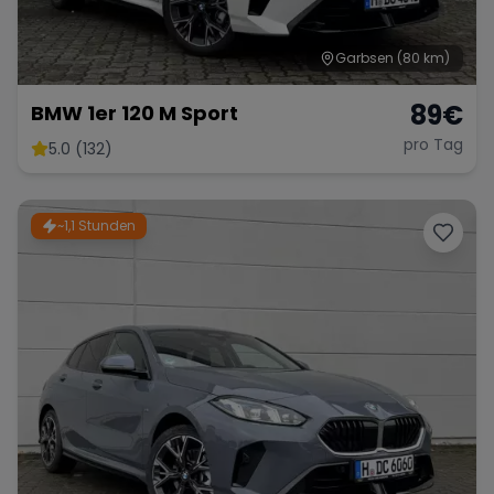
Garbsen
(80 km)
89
€
BMW 1er 120 M Sport
pro Tag
5.0 (132)
~1,1 Stunden