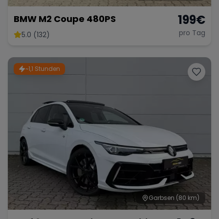
199
€
BMW M2 Coupe 480PS
pro Tag
5.0 (132)
~1,1 Stunden
Garbsen
(80 km)