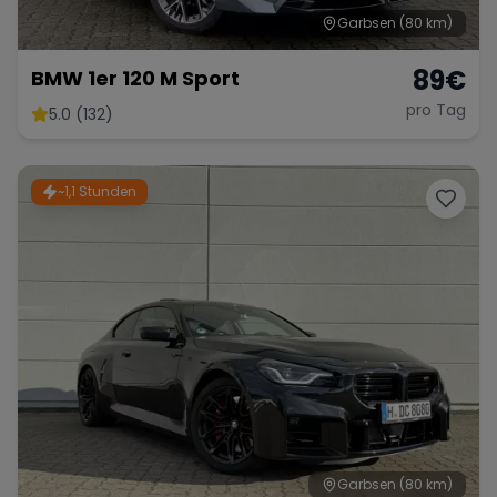
Garbsen
(80 km)
89
€
BMW 1er 120 M Sport
pro Tag
5.0 (132)
~1,1 Stunden
Garbsen
(80 km)