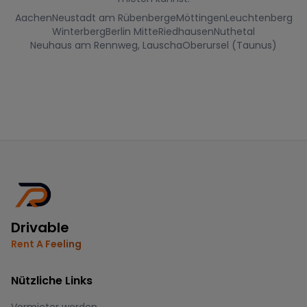
Aachen
Neustadt am Rübenberge
Möttingen
Leuchtenberg
Winterberg
Berlin Mitte
Riedhausen
Nuthetal
Neuhaus am Rennweg, Lauscha
Oberursel (Taunus)
Drivable
Rent A Feeling
Nützliche Links