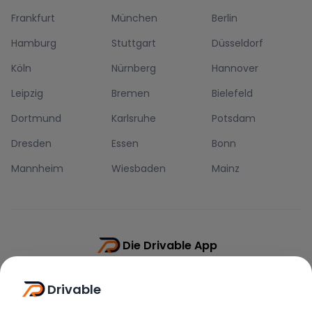
Frankfurt
München
Berlin
Hamburg
Stuttgart
Düsseldorf
Köln
Nürnberg
Hannover
Leipzig
Bremen
Bielefeld
Dortmund
Karlsruhe
Potsdam
Dresden
Essen
Bonn
Mannheim
Wiesbaden
Mainz
Die Drivable App
Push-Benachrichtigungen
Drivable
Direkt-Chat
Schnellere Buchung