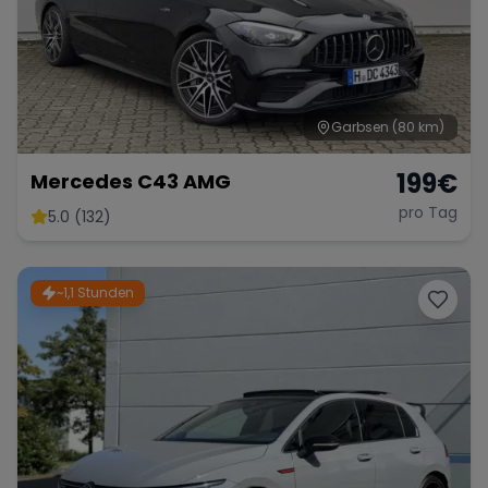
Garbsen
(80 km)
199
€
Mercedes C43 AMG
pro Tag
5.0 (132)
~1,1 Stunden