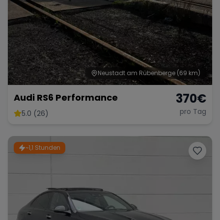
Neustadt am Rübenberge
(69 km)
370
€
Audi RS6 Performance
pro Tag
5.0 (26)
~1,1 Stunden