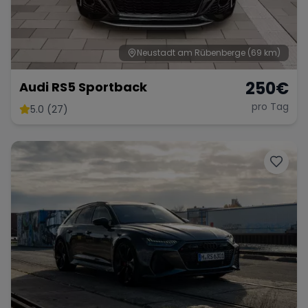
Neustadt am Rübenberge
(69 km)
Range Rover
Corvette
250
€
Audi RS5 Sportback
pro Tag
5.0 (27)