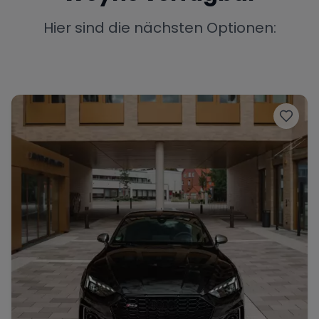
Porsche
Lamborghini
Ferrari
Hier sind die nächsten Optionen:
Wann
Zeitraum wählen
McLaren
Ford
Jaguar
Tesla
Chevrolet
Dodge
Bentley
Rolls Royce
Aston Martin
Bugatti
Lotus
Maserati