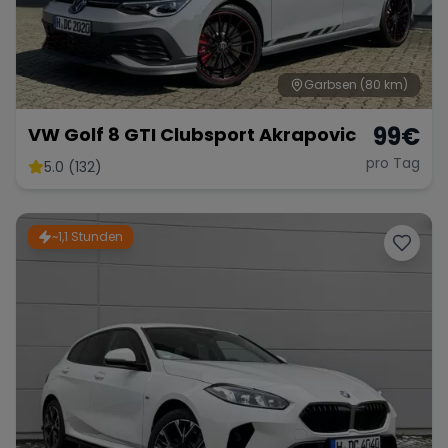
Garbsen
(80 km)
99
€
VW Golf 8 GTI Clubsport Akrapovic
pro Tag
5.0 (132)
~1,1 Stunden