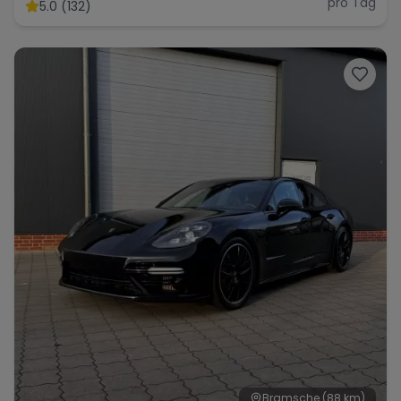
pro Tag
5.0 (132)
Bramsche
(88 km)