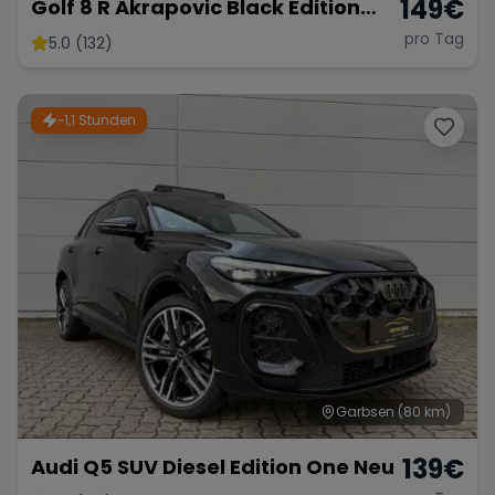
149
€
Golf 8 R Akrapovic Black Edition
333PS
pro Tag
5.0 (132)
~1,1 Stunden
Garbsen
(80 km)
139
€
Audi Q5 SUV Diesel Edition One Neu