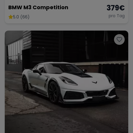
379
€
BMW M3 Competition
pro Tag
5.0 (66)