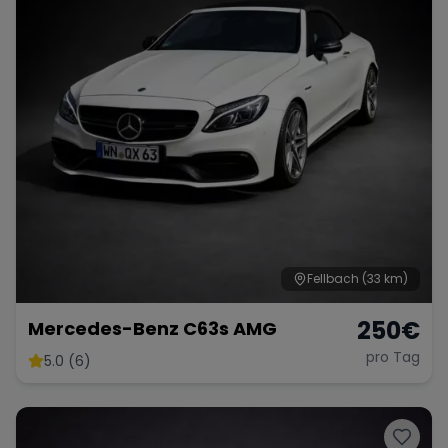
Fellbach
(33 km)
250
€
Mercedes-Benz C63s AMG
pro Tag
5.0 (6)