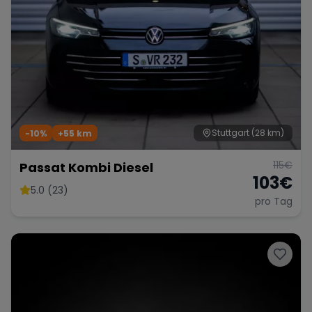
Stuttgart
(28 km)
-10%
+
55
km
115
€
Passat Kombi Diesel
103
€
5.0 (23)
pro Tag