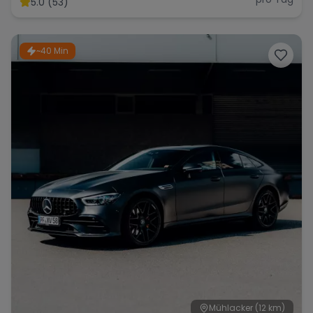
5.0 (53)
~40 Min
Range Rover
Corvette
Mühlacker
(12 km)