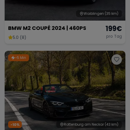
Waiblingen
(35 km)
199
€
BMW M2 COUPÉ 2024 | 460PS
pro Tag
5.0 (8)
~5 Min
Rottenburg am Neckar
(43 km)
-10%