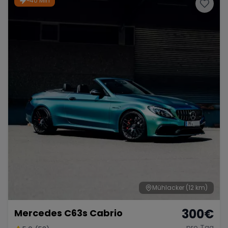
~40 Min
Porsche
Lamborghini
Ferrari
Wann
Zeitraum wählen
McLaren
Ford
Jaguar
Tesla
Chevrolet
Dodge
Bentley
Rolls Royce
Aston Martin
Mühlacker
(12 km)
300
€
Mercedes C63s Cabrio
Bugatti
Lotus
Maserati
pro Tag