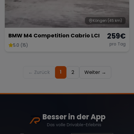
Köngen
(45 km)
259
€
BMW M4 Competition Cabrio LCI
pro Tag
5.0 (15)
1
← Zurück
2
Weiter →
Besser in der App
Das volle Drivable-Erlebnis