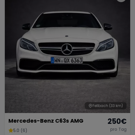
Fellbach
(33 km)
250
€
Mercedes-Benz C63s AMG
pro Tag
5.0 (6)